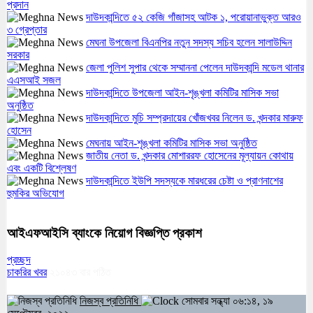
প্রদান
দাউদকান্দিতে ৫২ কেজি গাঁজাসহ আটক ১, পরোয়ানাভুক্ত আরও
৩ গ্রেপ্তার
মেঘনা উপজেলা বিএনপির নতুন সদস্য সচিব হলেন সালাউদ্দিন
সরকার
জেলা পুলিশ সুপার থেকে সম্মাননা পেলেন দাউদকান্দি মডেল থানার
এএসআই সজল
দাউদকান্দিতে উপজেলা আইন-শৃঙ্খলা কমিটির মাসিক সভা
অনুষ্ঠিত
দাউদকান্দিতে মুচি সম্প্রদায়ের খোঁজখবর নিলেন ড. খন্দকার মারুফ
হোসেন
মেঘনায় আইন-শৃঙ্খলা কমিটির মাসিক সভা অনুষ্ঠিত
জাতীয় নেতা ড. খন্দকার মোশাররফ হোসেনের মূল্যায়ন কোথায়
এবং একটি বিশ্লেষণ
দাউদকান্দিতে ইউপি সদস্যকে মারধরের চেষ্টা ও প্রাণনাশের
হুমকির অভিযোগ
আইএফআইসি ব্যাংকে নিয়োগ বিজ্ঞপ্তি প্রকাশ
প্রচ্ছদ
চাকরির খবর
২১০৪৩
বার পঠিত
নিজস্ব প্রতিনিধি
সোমবার সন্ধ্যা ০৬:১৪, ১৯