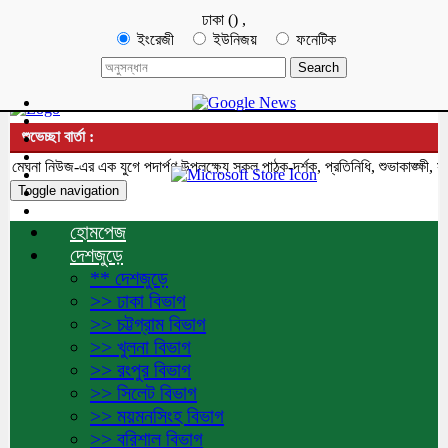
ঢাকা
(
)
,
ইংরেজী
ইউনিজয়
ফনেটিক
শুভেচ্ছা বার্তা :
ঘনা নিউজ-এর এক যুগে পদার্পণ উপলক্ষ্যে সকল পাঠক-দর্শক, প্রতিনিধি, শুভাকাঙ্ক্ষী, স
Toggle navigation
হোমপেজ
দেশজুড়ে
** দেশজুড়ে
>> ঢাকা বিভাগ
>> চট্টগ্রাম বিভাগ
>> খুলনা বিভাগ
>> রংপুর বিভাগ
>> সিলেট বিভাগ
>> ময়মনসিংহ বিভাগ
>> বরিশাল বিভাগ