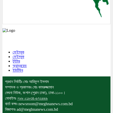
মেঘনা উপজেলাসহ দেশ ও প্রবাসের সকল সংবাদ সবার আগে জানতে আমাদের সাথেই
থাকুন।
ফেইসবুক
ফেইসবুক
টুইটার
অ্যান্ড্রয়েড
ইউটিউব
প্রধান নির্বাহীঃ মোঃ আরিফুল ইসলাম
সম্পাদক ও প্রকাশকঃ মোঃ কামরুজ্জামান
মেঘনা নিউজ, বংশাল (পুরান ঢাকা), ঢাকা-১১০০।
মোবাইলঃ
+৮৮ ০১৮৩৪-৬৭২৬৯৯
বার্তা কক্ষঃ newsroom@meghnanews.com.bd
বিজ্ঞাপনঃ ad@meghnanews.com.bd