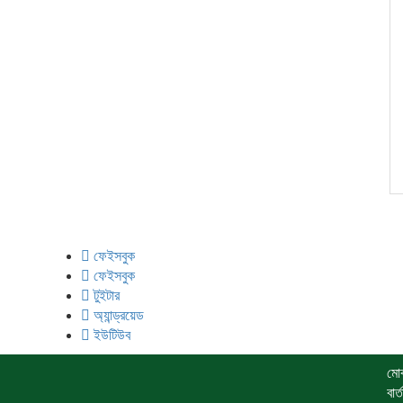
মেঘনা উপজেলাসহ দেশ ও
ফেইসবুক
ফেইসবুক
টুইটার
অ্যান্ড্রয়েড
ইউটিউব
মো
বা