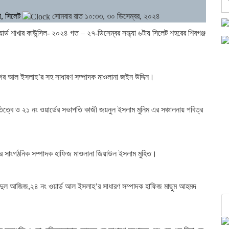
ী, সিলেট
সোমবার রাত ১০:৩৩, ৩০ ডিসেম্বর, ২০২৪
ড শাখার কাউন্সিল- ২০২৪ গত – ২৭-ডিসেম্বর সন্ধ্যা ৬টায় সিলেট শহরের শিবগঞ্জ
মহানগর আল ইসলাহ’র সহ সাধারণ সম্পাদক মাওলানা জইন উদ্দিন।
ত্বে ও ২১ নং ওয়ার্ডের সভাপতি কাজী জয়নুল ইসলাম মুনিম এর সঞ্চালনায় পবিত্র
’র সাংগঠনিক সম্পাদক হাফিজ মাওলানা জিয়াউল ইসলাম মুহিত।
ব্দুল আজিজ,২৪ নং ওয়ার্ড আল ইসলাহ’র সাধারণ সম্পাদক হাফিজ মাছুম আহমদ