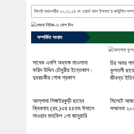
সম্পর্কিত সংবাদ
সাবেক এমপি অধ্যক্ষ মাওলানা
চির অমর শা
ফরিদ উদ্দিন চৌধুরীর ইন্তেকাল :
ফুলতলী ছাহ
দুধরচকীর শোক প্রকাশ
জীবন্ত ইতি
আল্লামা শিঙ্গাইরকুড়ী ছাহেব
সিলেটে আজ
ক্বিবলাহ (রহ.)এর ৪৪তম ঈসালে
সম্মাননা ২০২
সাওয়াব মাহফিল ১লা জানুয়ারি