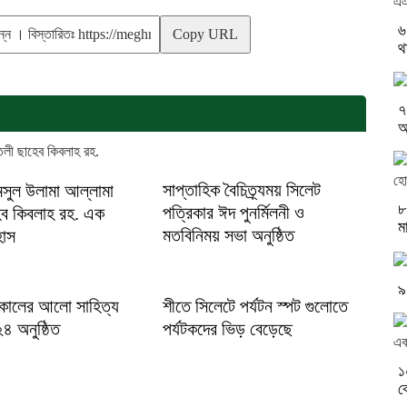
৬
Copy URL
থ
৭
অ
সাপ্তাহিক বৈচিত্র্যময় সিলেট
মসুল উলামা আল্লামা
৮
পত্রিকার ঈদ পুনর্মিলনী ও
েব কিবলাহ রহ. এক
ম
মতবিনিময় সভা অনুষ্ঠিত
হাস
৯
কালের আলো সাহিত্য
শীতে সিলেটে পর্যটন স্পট গুলোতে
৪ অনুষ্ঠিত
পর্যটকদের ভিড় বেড়েছে
১
ক