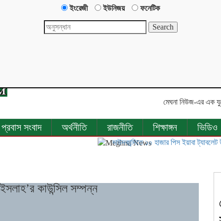
ইংরেজী
ইউনিজয়
ফনেটিক
মেঘনা নিউজ-এর এক যুগে পদার্প
প্রবাস সংবাদ
অর্থনীতি
রাজনীতি
শিক্ষাঙ্গন
ভিডিও
দাউদকান্দিতে ১০ হাজার পিস ইয়াবা ট্যাবলেট উদ্ধার, গ্
সলাহ’র কাউন্সিল সম্পন্ন