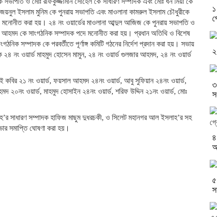
কে সভাপতি ও মোঃ রফিকুজ্জামান সোহেল কে সাধারণ সম্পাদক এবং মোঃ ধন মিয়া কে
১
জয়নুল ইসলাম মুনিম কে পুনরায় সভাপতি এবং মাওলানা কামরুল ইসলাম চৌধুরীকে
গ
মনোনীত করা হয়। ২৪ নং ওয়ার্ডের মাওলানা আব্দুল আজিজ কে পুনরায় সভাপতি ও
ার আহমদ কে সাংগঠনিক সম্পাদক পদে মনোনীত করা হয়। প্রধান অতিথি ও বিশেষ
ংগঠনিক সম্পাদক কে পরবর্তীতে পূর্ণাঙ্গ কমিটি গঠনের নির্দেশ প্রদান করা হয়। সভায়
২
হক ২৪ নং ওয়ার্ড মাহমুদ হোসেন মামুন, ২৪ নং ওয়ার্ড গুলজার আহমদ, ২৪ নং ওয়ার্ড
হাই কবির ২১ নং ওয়ার্ড, ফয়সাল আহমদ ২৪নং ওয়ার্ড, আবু সুফিয়ান ২৪নং ওয়ার্ড,
৩
মদ ২০নং ওয়ার্ড, মাহমুদ হোসাইন ২৪নং ওয়ার্ড, শরিফ উদ্দিন ২১নং ওয়ার্ড, মোঃ
স
লাহ’র সাধারণ সম্পাদক হাফিজ মাছুম দুধরচকী, ও সিলেট মহানগর আল ইসলাহ’র সহ
সভার সমাপ্তি ঘোষণা করা হয়।
৪
আ
৫
স