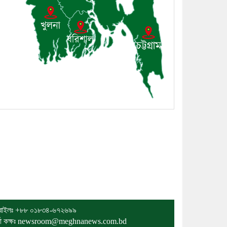
 প্রবাসের সকল সংবাদ সবার আগে জানতে আমাদের সাথেই থাকুন।
বাইলঃ
+৮৮ ০১৮৩৪-৬৭২৬৯৯
র্তা কক্ষঃ newsroom@meghnanews.com.bd