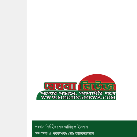
প্রধান নির্বাহীঃ মোঃ আরিফুল ইসলাম
সম্পাদক ও প্রকাশকঃ মোঃ কামরুজ্জামান