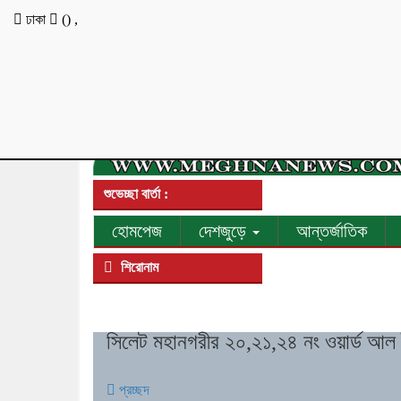
ঢাকা
(
)
,
শুভেচ্ছা বার্তা :
হোমপেজ
দেশজুড়ে
আন্তর্জাতিক
শিরোনাম
সিলেট মহানগরীর ২০,২১,২৪ নং ওয়ার্ড আল ই
প্রচ্ছদ