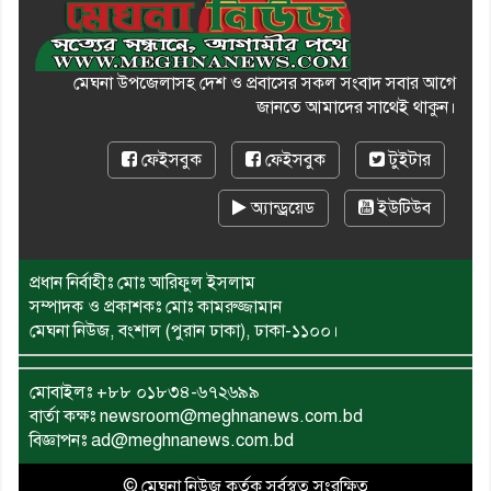
মেঘনা উপজেলাসহ দেশ ও প্রবাসের সকল সংবাদ সবার আগে
জানতে আমাদের সাথেই থাকুন।
ফেইসবুক
ফেইসবুক
টুইটার
অ্যান্ড্রয়েড
ইউটিউব
প্রধান নির্বাহীঃ মোঃ আরিফুল ইসলাম
সম্পাদক ও প্রকাশকঃ মোঃ কামরুজ্জামান
মেঘনা নিউজ, বংশাল (পুরান ঢাকা), ঢাকা-১১০০।
মোবাইলঃ
+৮৮ ০১৮৩৪-৬৭২৬৯৯
বার্তা কক্ষঃ newsroom@meghnanews.com.bd
বিজ্ঞাপনঃ ad@meghnanews.com.bd
© মেঘনা নিউজ কর্তৃক সর্বস্বত্ব সংরক্ষিত