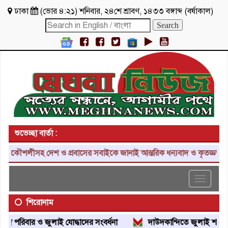
ঢাকা
(
ভোর ৪:২১
)
শনিবার
,
২৪শে শ্রাবণ, ১৪৩৩ বঙ্গাব্দ
(
বর্ষাকাল
)
শুভেচ্ছা বার্তা :
লাকৌশলীসহ দেশ ও প্রবাসের সবাইকে জানাই আন্তরিক ধন্যবাদ ও কৃতজ্ঞতা।
Toggle
navigat
শিরোনাম
 পরিবার ও জুলাই যোদ্ধাদের সংবর্ধনা
দাউদকান্দিতে জুলাই শহীদ পরি