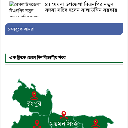
৪। মেঘনা উপজেলা বিএনপির নতুন
সদস্য সচিব হলেন সালাউদ্দিন সরকার
ফেসবুকে আমরা
৫। জেলা পুলিশ সুপার থেকে সম্মাননা
পেলেন দাউদকান্দি মডেল থানার
এএসআই সজল
এক ক্লিকে জেনে নিন বিভাগীয় খবর
৬। দাউদকান্দিতে উপজেলা আইন-
শৃঙ্খলা কমিটির মাসিক সভা অনুষ্ঠিত
৭। দাউদকান্দিতে মুচি সম্প্রদায়ের
খোঁজখবর নিলেন ড. খন্দকার মারুফ
হোসেন