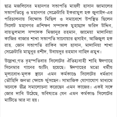
ছাত্র মজলিসের মহানগর সভাপতি মাহদী হাসান জামালের
সভাপতিত্বে ও মহানগর সেক্রেটারি ইকরামুল হক জুনাইদ-এর
পরিচালনায় বিক্ষোভ মিছিল ও সমাবেশে উপস্থিত ছিলেন
সিলেট মহানগর প্রশিক্ষণ সম্পাদক মুহাম্মাদ ফরিদ উদ্দিন,
বায়তুলমাল সম্পাদক মিজানুর রহমান, জামেয়া মাদানিয়া
কাজির বাজার শাখা সভাপতি সানোয়ার হুসাইন, আজিজুল হক
রাহ. জোন সভাপতি রাকিব আল হাসান, মাদানিয়া শাখা
সেক্রেটারি মামুনুর রশীদ, উবায়দুর রহমান নাহিদ প্রমুখ।
উল্লেখ্য,গত বৃহস্পতিবার সিলেটের ঐতিহ্যবাহী শাহি ঈদগাহে
সিনেমার গানের শ্যুটিং হয়েছে। ঈদগাহের মতো ধর্মীয়
মূল্যবোধ-মূলক স্থানে এমন কর্মকাণ্ডে সিলেটের ধর্মপ্রাণ
তৌহিদি জনতা ক্ষোভে ফুঁসছেন। সামাজিক যোগাযোগ মাধ্যমে
অনেকে তীব্র সমালোচনা করেছেন এমন কাজের। একই সঙ্গে
জোর দাবি উঠেছে, ভবিষ্যতে যেন এমন কর্মকাণ্ড সিলেটের
মাটিতে আর না হয়।