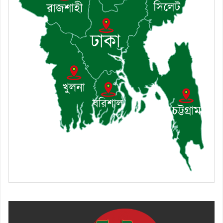
৮। মেঘনায় আইন-শৃঙ্খলা কমিটির
মাসিক সভা অনুষ্ঠিত
৯। জাতীয় নেতা ড. খন্দকার
মোশাররফ হোসেনের মূল্যায়ন কোথায়
এবং একটি বিশ্লেষণ
১০। দাউদকান্দিতে ইউপি সদস্যকে
মারধরের চেষ্টা ও প্রাণনাশের হুমকির
অভিযোগ