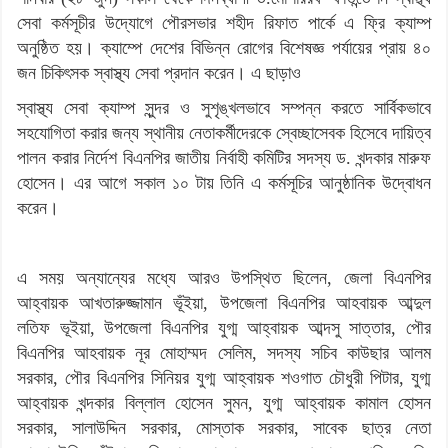
সেবা কর্মসূচীর উদ্যোগে পৌরসভার শহীদ রিফাত পার্কে এ ফ্রি ক্যাম্প
অনুষ্ঠিত হয়। ক্যাম্পে দেশের বিভিন্ন রোগের বিশেষজ্ঞ পর্যায়ের প্রায় ৪০
জন চিকিৎসক স্বাস্থ্য সেবা প্রদান করেন। এ ছাড়াও
স্বাস্থ্য সেবা ক্যাম্প সুন্দর ও সুশৃঙ্খলভাবে সম্পন্ন করতে সার্বিকভাবে
সহযোগিতা করার জন্য স্থানীয় নেতাকর্মীদেরকে স্বেচ্ছাসেবক হিসেবে দায়িত্ব
পালন করার নির্দেশ বিএনপির জাতীয় নির্বাহী কমিটির সদস্য ড. খন্দকার মারুফ
হোসেন। এর আগে সকাল ১০ টায় তিনি এ কর্মসূচির আনুষ্ঠানিক উদ্বোধন
করেন।
এ সময় অন্যান্যের মধ্যে আরও উপস্থিত ছিলেন, জেলা বিএনপির
আহ্বায়ক আখতারুজ্জামান ভূঁইয়া, উপজেলা বিএনপির আহবায়ক আব্দুল
লতিফ ভূইয়া, উপজেলা বিএনপির যুগ্ম আহ্বায়ক আব্দসু সাত্তার, পৌর
বিএনপির আহবায়ক নূর মোহাম্মদ সেলিম, সদস্য সচিব কাউছার আলম
সরকার, পৌর বিএনপির সিনিয়র যুগ্ম আহ্বায়ক শওগাত চৌধুরী পিটার, যুগ্ম
আহ্বায়ক খন্দকার বিল্লাল হোসেন সুমন, যুগ্ম আহ্বায়ক কামাল হোসন
সরকার, সালাউদ্দিন সরকার, মোস্তাক সরকার, সাবেক ছাত্র নেতা