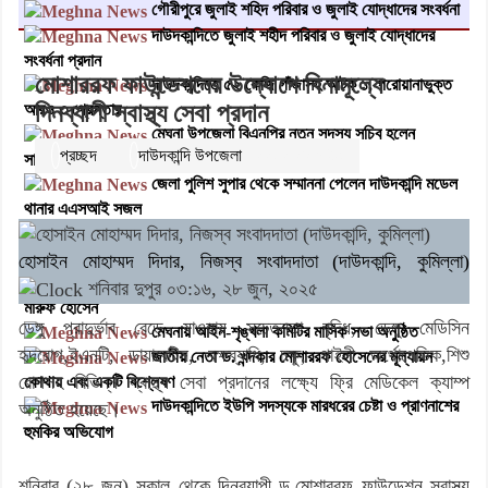
গৌরীপুরে জুলাই শহিদ পরিবার ও জুলাই যোদ্ধাদের সংবর্ধনা
দাউদকান্দিতে জুলাই শহীদ পরিবার ও জুলাই যোদ্ধাদের
সংবর্ধনা প্রদান
মোশাররফ ফাউন্ডেশনের উদ্যোগে বিনামূল্যে
দাউদকান্দিতে ৫২ কেজি গাঁজাসহ আটক ১, পরোয়ানাভুক্ত
দিনব্যাপী স্বাস্থ্য সেবা প্রদান
আরও ৩ গ্রেপ্তার
মেঘনা উপজেলা বিএনপির নতুন সদস্য সচিব হলেন
প্রচ্ছদ
দাউদকান্দি উপজেলা
২২০২
বার পঠিত
সালাউদ্দিন সরকার
জেলা পুলিশ সুপার থেকে সম্মাননা পেলেন দাউদকান্দি মডেল
থানার এএসআই সজল
দাউদকান্দিতে উপজেলা আইন-শৃঙ্খলা কমিটির মাসিক সভা
অনুষ্ঠিত
হোসাইন মোহাম্মদ দিদার, নিজস্ব সংবাদদাতা (দাউদকান্দি, কুমিল্লা)
দাউদকান্দিতে মুচি সম্প্রদায়ের খোঁজখবর নিলেন ড. খন্দকার
শনিবার দুপুর ০৩:১৬, ২৮ জুন, ২০২৫
মারুফ হোসেন
ডেঙ্গু প্রাদুর্ভাব বেড়ে যাওয়ায় সচেতনতা বৃদ্ধি, ডেঙ্গু মেডিসিন
মেঘনায় আইন-শৃঙ্খলা কমিটির মাসিক সভা অনুষ্ঠিত
হৃদরোগ,ইএনটি, ডায়াবেটিস, বক্ষব্যাধি, চক্ষু, গাইনী অর্থোপেডিক,শিশু
জাতীয় নেতা ড. খন্দকার মোশাররফ হোসেনের মূল্যায়ন
রোগসহ বিভিন্ন স্বাস্থ্য সেবা প্রদানের লক্ষ্যে ফ্রি মেডিকেল ক্যাম্প
কোথায় এবং একটি বিশ্লেষণ
দাউদকান্দিতে ইউপি সদস্যকে মারধরের চেষ্টা ও প্রাণনাশের
অনুষ্ঠিত হয়েছে।
হুমকির অভিযোগ
শনিবার (২৮ জুন) সকাল থেকে দিনব্যাপী ড.মোশাররফ ফাউন্ডেশন স্বাস্থ্য