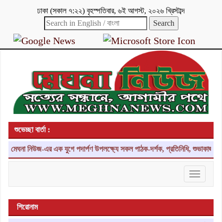
ঢাকা
(
সকাল ৭:২২
)
বৃহস্পতিবার
,
৬ই আগস্ট, ২০২৬ খ্রিস্টাব্দ
শুভেচ্ছা বার্তা :
মেঘনা নিউজ-এর এক যুগে পদার্পণ উপলক্ষ্যে সকল পাঠক-দর্শক, প্রতিনিধি, শুভাকাঙ্ক্ষী,
Toggle
navigati
শিরোনাম