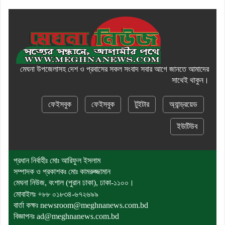
মেঘনা উপজেলাসহ দেশ ও প্রবাসের সকল সংবাদ সবার আগে জানতে আমাদের
সাথেই থাকুন।
ফেইসবুক
ফেইসবুক
টুইটার
অ্যান্ড্রয়েড
ইউটিউব
প্রধান নির্বাহীঃ মোঃ আরিফুল ইসলাম
সম্পাদক ও প্রকাশকঃ মোঃ কামরুজ্জামান
মেঘনা নিউজ, বংশাল (পুরান ঢাকা), ঢাকা-১১০০।
মোবাইলঃ
+৮৮ ০১৮৩৪-৬৭২৬৯৯
বার্তা কক্ষঃ newsroom@meghnanews.com.bd
বিজ্ঞাপনঃ ad@meghnanews.com.bd