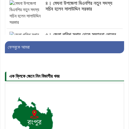
৪। মেঘনা উপজেলা বিএনপির নতুন সদস্য
সচিব হলেন সালাউদ্দিন সরকার
৫। জেলা পুলিশ সুপার থেকে সম্মাননা পেলেন
দাউদকান্দি মডেল থানার এএসআই সজল
ফেসবুকে আমরা
৬। দাউদকান্দিতে উপজেলা আইন-শৃঙ্খলা
কমিটির মাসিক সভা অনুষ্ঠিত
এক ক্লিকে জেনে নিন বিভাগীয় খবর
৭। দাউদকান্দিতে মুচি সম্প্রদায়ের খোঁজখবর
নিলেন ড. খন্দকার মারুফ হোসেন
৮। মেঘনায় আইন-শৃঙ্খলা কমিটির মাসিক