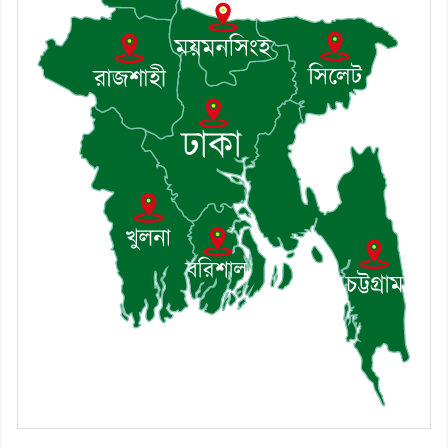
সভা অনুষ্ঠিত
৯। জাতীয় নেতা ড. খন্দকার মোশাররফ
হোসেনের মূল্যায়ন কোথায় এবং একটি
বিশ্লেষণ
১০। দাউদকান্দিতে ইউপি সদস্যকে মারধরের
চেষ্টা ও প্রাণনাশের হুমকির অভিযোগ