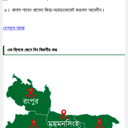
৬। খালাস পাবেন খালেদা জিয়া-অ্যাডভোকেট জয়নাল আবেদীন।
ফেসবুকে আমরা
এক ক্লিকে জেনে নিন বিভাগীয় খবর