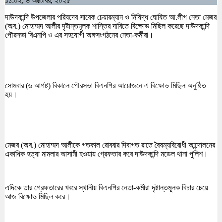
১১:০২, ৬ অক্টোবর, ২০২৫
দাউদকান্দি উপজেলার পরিষদের সাবেক চেয়ারম্যান ও নিষিদ্ধ ঘোষিত আ.লীগ নেতা মেজর
(অব.) মোহাম্মদ আলীর দৃষ্টান্তমূলক শাস্তির দাবিতে বিক্ষোভ মিছিল করেছে দাউদকান্দি
পৌরসভা বিএনপি ও এর সহযোগী অঙ্গসংগঠনের নেতা-কর্মীরা।
সোমবার (৬ আগষ্ট) বিকালে পৌরসভা বিএনপির আয়োজনে এ বিক্ষোভ মিছিল অনুষ্ঠিত
হয়।
মেজর (অব.) মোহাম্মদ আলীকে গতকাল রোববার দিবাগত রাতে বৈষম্যবিরোধী আন্দোলনের
একাধিক হত্যা মামলার আসামী হওয়ায় গ্রেফতার করে দাউদকান্দি মডেল থানা পুলিশ।
এদিকে তার গ্রেফতারের খবরে স্থানীয় বিএনপির নেতা-কর্মীরা দৃষ্টান্তমূলক বিচার চেয়ে
আজ বিক্ষোভ মিছিল করে।