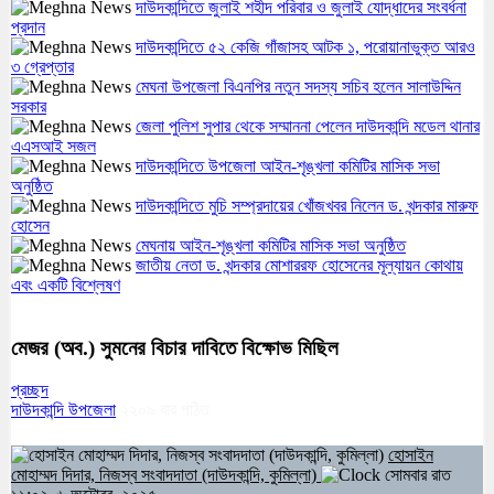
দাউদকান্দিতে জুলাই শহীদ পরিবার ও জুলাই যোদ্ধাদের সংবর্ধনা
প্রদান
দাউদকান্দিতে ৫২ কেজি গাঁজাসহ আটক ১, পরোয়ানাভুক্ত আরও
৩ গ্রেপ্তার
মেঘনা উপজেলা বিএনপির নতুন সদস্য সচিব হলেন সালাউদ্দিন
সরকার
জেলা পুলিশ সুপার থেকে সম্মাননা পেলেন দাউদকান্দি মডেল থানার
এএসআই সজল
দাউদকান্দিতে উপজেলা আইন-শৃঙ্খলা কমিটির মাসিক সভা
অনুষ্ঠিত
দাউদকান্দিতে মুচি সম্প্রদায়ের খোঁজখবর নিলেন ড. খন্দকার মারুফ
হোসেন
মেঘনায় আইন-শৃঙ্খলা কমিটির মাসিক সভা অনুষ্ঠিত
জাতীয় নেতা ড. খন্দকার মোশাররফ হোসেনের মূল্যায়ন কোথায়
এবং একটি বিশ্লেষণ
মেজর (অব.) সুমনের বিচার দাবিতে বিক্ষোভ মিছিল
প্রচ্ছদ
দাউদকান্দি উপজেলা
২২০৯
বার পঠিত
হোসাইন
মোহাম্মদ দিদার, নিজস্ব সংবাদদাতা (দাউদকান্দি, কুমিল্লা)
সোমবার রাত