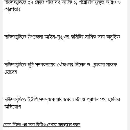
দাউদকান্দিতে ৫২ কেজি গাঁজাসহ আটক ১, পরোয়ানাভুক্ত আরও ৩
গ্রেপ্তার
দাউদকান্দিতে উপজেলা আইন-শৃঙ্খলা কমিটির মাসিক সভা অনুষ্ঠিত
দাউদকান্দিতে মুচি সম্প্রদায়ের খোঁজখবর নিলেন ড. খন্দকার মারুফ
হোসেন
দাউদকান্দিতে ইউপি সদস্যকে মারধরের চেষ্টা ও প্রাণনাশের হুমকির
অভিযোগ
মেঘনা নিউজ-এর সকল ভিডিও দেখতে সাবস্ক্রাইব করুন