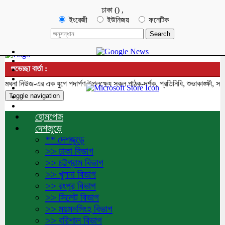
ঢাকা
(
)
,
ইংরেজী
ইউনিজয়
ফনেটিক
শুভেচ্ছা বার্তা :
া নিউজ-এর এক যুগে পদার্পণ উপলক্ষ্যে সকল পাঠক-দর্শক, প্রতিনিধি, শুভাকাঙ্ক্ষী, সহয
Toggle navigation
হোমপেজ
দেশজুড়ে
** দেশজুড়ে
>> ঢাকা বিভাগ
>> চট্টগ্রাম বিভাগ
>> খুলনা বিভাগ
>> রংপুর বিভাগ
>> সিলেট বিভাগ
>> ময়মনসিংহ বিভাগ
>> বরিশাল বিভাগ