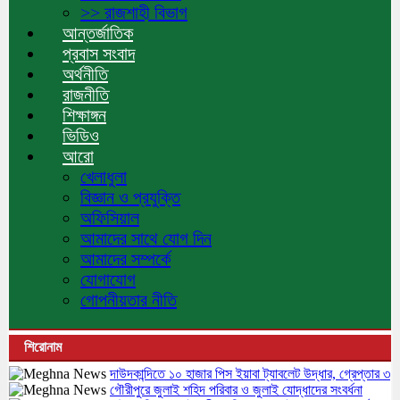
>> রাজশাহী বিভাগ
আন্তর্জাতিক
প্রবাস সংবাদ
অর্থনীতি
রাজনীতি
শিক্ষাঙ্গন
ভিডিও
আরো
খেলাধুলা
বিজ্ঞান ও প্রযুক্তি
অফিসিয়াল
আমাদের সাথে যোগ দিন
আমাদের সম্পর্কে
যোগাযোগ
গোপনীয়তার নীতি
শিরোনাম
দাউদকান্দিতে ১০ হাজার পিস ইয়াবা ট্যাবলেট উদ্ধার, গ্রেপ্তার ৩
গৌরীপুরে জুলাই শহিদ পরিবার ও জুলাই যোদ্ধাদের সংবর্ধনা