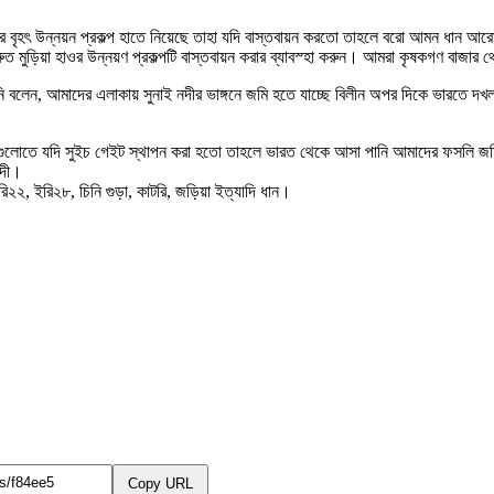
ওর বৃহৎ উন্নয়ন প্রকল্প হাতে নিয়েছে তাহা যদি বাস্তবায়ন করতো তাহলে বরো আমন ধান আর
 দ্রুত মুড়িয়া হাওর উন্নয়ণ প্রকল্পটি বাস্তবায়ন করার ব্যাবস্হা করুন। আমরা কৃষকগণ ব
রলে তিনি বলেন, আমাদের এলাকায় সুনাই নদীর ভাঙ্গনে জমি হতে যাচ্ছে বিলীন অপর দিকে ভা
কালর্ভাট গুলোতে যদি সুইচ গেইট স্থাপন করা হতো তাহলে ভারত থেকে আসা পানি আমাদের ফসল
াদী।
রি২২, ইরি২৮, চিনি গুড়া, কাটরি, জড়িয়া ইত্যাদি ধান।
Copy URL