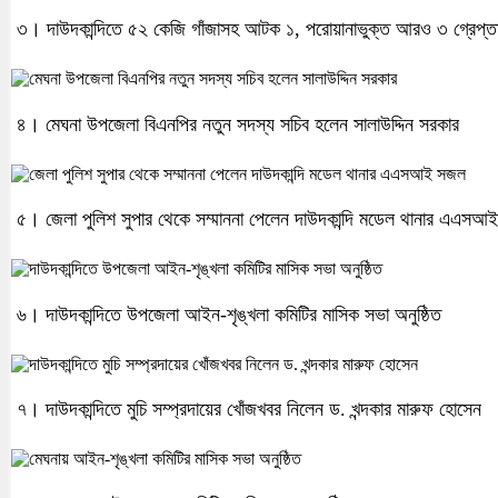
৩। দাউদকান্দিতে ৫২ কেজি গাঁজাসহ আটক ১, পরোয়ানাভুক্ত আরও ৩ গ্রেপ্ত
৪। মেঘনা উপজেলা বিএনপির নতুন সদস্য সচিব হলেন সালাউদ্দিন সরকার
৫। জেলা পুলিশ সুপার থেকে সম্মাননা পেলেন দাউদকান্দি মডেল থানার এএস
৬। দাউদকান্দিতে উপজেলা আইন-শৃঙ্খলা কমিটির মাসিক সভা অনুষ্ঠিত
৭। দাউদকান্দিতে মুচি সম্প্রদায়ের খোঁজখবর নিলেন ড. খন্দকার মারুফ হোসেন