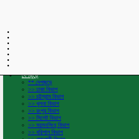
শুভেচ্ছা বার্তা :
Toggle navigation
হোমপেজ
দেশজুড়ে
** দেশজুড়ে
>> ঢাকা বিভাগ
>> চট্টগ্রাম বিভাগ
>> খুলনা বিভাগ
>> রংপুর বিভাগ
>> সিলেট বিভাগ
>> ময়মনসিংহ বিভাগ
>> বরিশাল বিভাগ