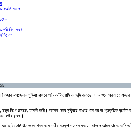
ার
ার এএসআই সজল
হোসেন
 একটি বিশ্লেষণ
র অভিযোগ
০১৯
য়ানীবাজার উপজেলার মুড়িয়া হাওরে আট বর্গকিলোমিটার ভূমি রয়েছে, এ অঞ্চলে প্রায় ১৫হাজার 
, চতুর দিগে রয়েছে, ফসলি জমি। অনেক সময় মুড়িয়ার হাওরে ধান হয় না প্রাকৃতিক দূর্যোগের ক
সম্ভাবণায় কৃষক।
হাওরের ছোট ছোট খাল গুলো খনন করে গভীর নলকূপ স্হাপন করতো তাহলে আমন ধানের জমি গ