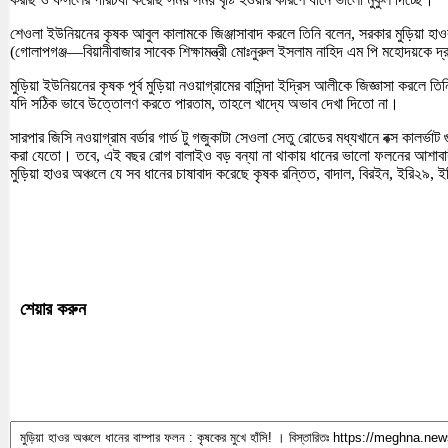
শেওলা ইউনিয়নের কৃষক আবুল কালামকে জিঞ্জাসাবাদ করলে তিনি বলেন, সরকার মুড়িয়া হা
(গোলাপগঞ্জ—বিয়ানীবাজার সাবেক শিক্ষামন্ত্রী মোঃনুরুল ইসলাম নাহিদ এম পি মহোদয়কে
মুড়িয়া ইউনিয়নের কৃষক পূর্ব মুড়িয়া নওয়াগ্রামের বাসিন্দা ইদ্রিস আলীকে জিজ্ঞাসা ক
যদি সঠিক ভাবে উত্তোলণ করতে পারতাম, তাহলে খাদ্যে অভাব দেখা দিতো না।
সারপার জিসি নওয়াগ্রাম বর্ডার গার্ড টু গজুকাটা সেওলা সেতু রোডের মধ্যখানে বক্স 
করা যেতো। তবে, এই বছর রোগ বালাইও বড় বন্যা না থাকায় ধানের ভালো ফলনের আশাব
মুড়িয়া হাওর অঞ্চলে যে সব ধানের চাষাবাদ করেছে কৃষক রন্তিত, বাদাল, বিরইন, ইরি২৯, ই
শেয়ার করুন