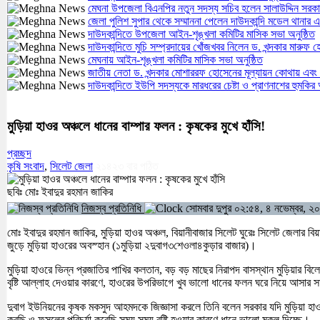
মেঘনা উপজেলা বিএনপির নতুন সদস্য সচিব হলেন সালাউদ্দিন সরক
জেলা পুলিশ সুপার থেকে সম্মাননা পেলেন দাউদকান্দি মডেল থান
দাউদকান্দিতে উপজেলা আইন-শৃঙ্খলা কমিটির মাসিক সভা অনুষ্ঠিত
দাউদকান্দিতে মুচি সম্প্রদায়ের খোঁজখবর নিলেন ড. খন্দকার মারুফ 
মেঘনায় আইন-শৃঙ্খলা কমিটির মাসিক সভা অনুষ্ঠিত
জাতীয় নেতা ড. খন্দকার মোশাররফ হোসেনের মূল্যায়ন কোথায় এবং
দাউদকান্দিতে ইউপি সদস্যকে মারধরের চেষ্টা ও প্রাণনাশের হুমকি
মুড়িয়া হাওর অঞ্চলে ধানের বাম্পার ফলন : কৃষকের মুখে হাঁসি!
প্রচ্ছদ
কৃষি সংবাদ
,
সিলেট জেলা
২১৪২৩
বার পঠিত
ছবিঃ মোঃ ইবাদুর রহমান জাকির
নিজস্ব প্রতিনিধি
সোমবার দুপুর ০২:৫৪, ৪ নভেম্বর, ২
মোঃ ইবাদুর রহমান জাকির, মুড়িয়া হাওর অঞ্চল, বিয়ানীবাজার সিলেট ঘুরেঃ সিলেট জেলার বি
জুড়ে মুড়িয়া হাওরের অবস্হান (১মুড়িয়া ২দুবাগ৩শেওলা৪কুড়ার বাজার)।
মুড়িয়া হাওরে ভিন্ন প্রজাতির পাখির কলতান, বড় বড় মাছের নিরাপদ বাসস্থান মুড়িয়ার বিলে
বৃষ্টি আল্লাহ দেওয়ার কারণে, হাওরের উপরিভাগে খুব ভালো ধানের ফলন ঘরে নিয়ে আসার 
দুবাগ ইউনিয়নের কৃষক মকসুদ আহমদকে জিজ্ঞাসা করলে তিনি বলেন সরকার যদি মুড়িয়া 
করছি ও ফসলের পরিচর্যা করেছি সময় সময় বৃষ্টি হওয়ার কারণে ধানে ভালো মুকুল দিচ্ছে।