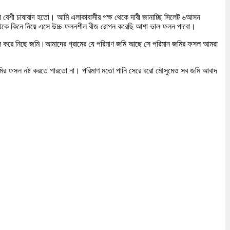
ো বেশী চাষাবাদ হতো। আমি এলাকাবাসীর পক্ষ থেকে দাবী জানাচ্ছি সিলেট ৬আসন
াজার থেকে কিনে নিয়ে এসে উচ্চ ফলনশীল বীজ রোপন করেছি আশা ভাল ফলন পাবো।
রতে দখল করে নিছে জমি।আমাদের গ্রামের যে পরিমাণ জমি আছে সে পরিমান জমির ফসল আমরা
ি জমির ফসল নষ্ট করতে পারতো না। পরিমাণ মতো পানি সেরে বরো মৌসুমেও সব জমি আবাদ