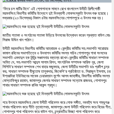
রবিবার সকাল ১০:২৮, ২৫ ডিসেম্বর, ২০২২
‘ফিরে চল মাটির টানে’ এই শ্লোগানকে সামনে রেখে বাংলাদেশ উদীচী শিল্পীগোষ্ঠী
ময়মনসিংহ বিভাগীয় কমিটির উদ্যেগে দুই দিনব্যাপী লোকসংস্কৃতি উৎসব শুরু হয়েছে।
শুক্রবার (২৩ ডিসেম্বর) বিকাল ৪টায় ময়মনসিংহের গোপালপুরে এ উৎসব শুরু হয়।
জাতীয় পতাকা ও সংগঠনের পতাকা উড়িয়ে উৎসবের উদ্বোধন করেন প্রখ্যাত বাউল মোঃ
সিরাজ উদ্দিন খান পাঠান।
উদীচী ময়মনসিংহ বিভাগীয় কমিটির আহবায়ক ও কেন্দ্রীয় কমিটির সহ-সভাপতি সারোয়ার
কামাল রবিনের সভাপতিত্বে ও উদযাপন কমিটির সদস্য সচিব গোপালপুর শাখা সংসদের
সভাপতি এমদাদুল হক মিন্টুর সঞ্চালনায় বক্তব্য রাখেন কেন্দ্রীয় কমিটির সাধারণ সম্পাদক
অমিত দে, সহ-সভাপতি আব্দুস সালাম রিপন, সাংগঠনিক সম্পাদক আরিফ নূর, জেলা
সিপিবি’র সাধারণ সম্পাদক শেখ বাহার মজুমদার, জেলা উদীচীর সভাপতি ডাঃ প্রদীপ চন্দ্র
কর, সাধারণ সম্পাদক যীষুতোষ তালুকদার, জিকেপি’র প্রতিষ্ঠাতা ড. সিরাজুল ইসলাম, চর
ঈশ্বরদিয়া ইউনিয়নের সাবেক চেয়ারম্যান মুর্শেদ আলম জাহাঙ্গীর, বিভাগীয় কমিটির সদস্য
মোস্তাফিজুর রহমান, জামালপুর জেলার সাধারণ সম্পাদক সন্তোষ রাজভর, গোপালপুর
শাখার সাধারণ সম্পাদক রাখিব আকন্দ প্রমুখ।
পরে উৎসবে ময়মনসিংহ জেলা উদীচী পরিবেশন করে লোক সঙ্গীত, নবনাট্য সংঘ শম্ভূগঞ্জ
শাখার পরিবেশন করে গীতি নৃত্যালেখ্য, জামালপুর জেলা উদীচী পরিবেশন করে বিয়ের গীত,
গোপালপুর শাখা পরিবেশন করে বাউল গান, চন্দ্রাবতীর কিচ্ছা পালা পরিবেশন করে