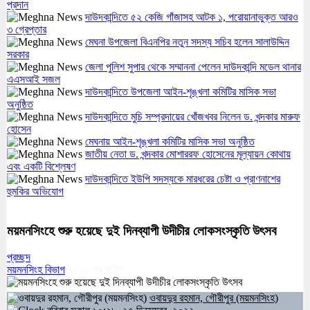
প্রদান
দাউদকান্দিতে ৫২ কেজি গাঁজাসহ আটক ১, পরোয়ানাভুক্ত আরও
৩ গ্রেপ্তার
মেঘনা উপজেলা বিএনপির নতুন সদস্য সচিব হলেন সালাউদ্দিন
সরকার
জেলা পুলিশ সুপার থেকে সম্মাননা পেলেন দাউদকান্দি মডেল থানার
এএসআই সজল
দাউদকান্দিতে উপজেলা আইন-শৃঙ্খলা কমিটির মাসিক সভা
অনুষ্ঠিত
দাউদকান্দিতে মুচি সম্প্রদায়ের খোঁজখবর নিলেন ড. খন্দকার মারুফ
হোসেন
মেঘনায় আইন-শৃঙ্খলা কমিটির মাসিক সভা অনুষ্ঠিত
জাতীয় নেতা ড. খন্দকার মোশাররফ হোসেনের মূল্যায়ন কোথায়
এবং একটি বিশ্লেষণ
দাউদকান্দিতে ইউপি সদস্যকে মারধরের চেষ্টা ও প্রাণনাশের
হুমকির অভিযোগ
ময়মনসিংহে শুরু হয়েছে দুই দিনব্যাপী উদীচীর লোকসংস্কৃতি উৎসব
প্রচ্ছদ
ময়মনসিংহ বিভাগ
২৫১৫
বার পঠিত
ওবায়দুর রহমান, গৌরীপুর (ময়মনসিংহ)