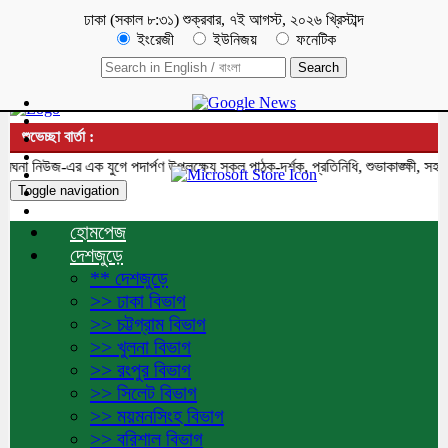
ঢাকা
(
সকাল ৮:৩১
)
শুক্রবার
,
৭ই আগস্ট, ২০২৬ খ্রিস্টাব্দ
ইংরেজী
ইউনিজয়
ফনেটিক
শুভেচ্ছা বার্তা :
 নিউজ-এর এক যুগে পদার্পণ উপলক্ষ্যে সকল পাঠক-দর্শক, প্রতিনিধি, শুভাকাঙ্ক্ষী, সহযো
Toggle navigation
হোমপেজ
দেশজুড়ে
** দেশজুড়ে
>> ঢাকা বিভাগ
>> চট্টগ্রাম বিভাগ
>> খুলনা বিভাগ
>> রংপুর বিভাগ
>> সিলেট বিভাগ
>> ময়মনসিংহ বিভাগ
>> বরিশাল বিভাগ