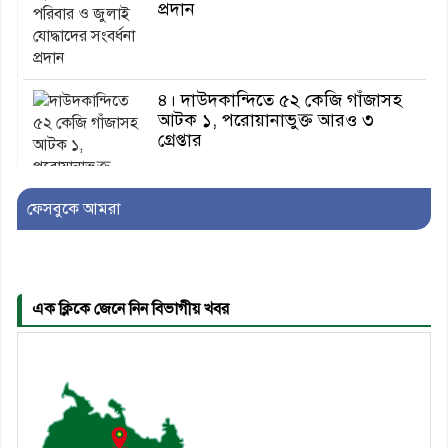
প্রদান
৪। দাউদকান্দিতে ৫২ কেজি গাঁজাসহ
আটক ১, পরোয়ানাভুক্ত আরও ৩
গ্রেপ্তার
ফেসবুকে আমরা
৫। মেঘনা উপজেলা বিএনপির নতুন
সদস্য সচিব হলেন সালাউদ্দিন সরকার
এক ক্লিকে জেনে নিন বিভাগীয় খবর
৬। জেলা পুলিশ সুপার থেকে সম্মাননা
পেলেন দাউদকান্দি মডেল থানার
এএসআই সজল