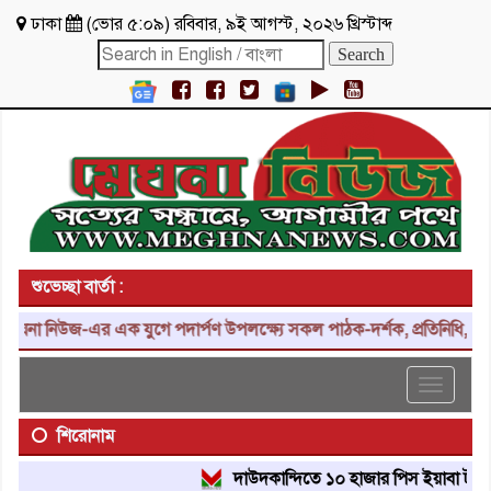
ঢাকা
(
ভোর ৫:০৯
)
রবিবার
,
৯ই আগস্ট, ২০২৬ খ্রিস্টাব্দ
শুভেচ্ছা বার্তা :
 নিউজ-এর এক যুগে পদার্পণ উপলক্ষ্যে সকল পাঠক-দর্শক, প্রতিনিধি, শুভাকাঙ
Toggle
navigat
শিরোনাম
দাউদকান্দিতে ১০ হাজার পিস ইয়াবা ট্যাবলেট উদ