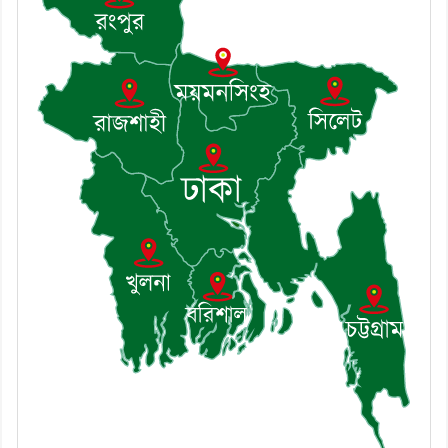
৭। দাউদকান্দিতে উপজেলা আইন-
শৃঙ্খলা কমিটির মাসিক সভা অনুষ্ঠিত
৮। দাউদকান্দিতে মুচি সম্প্রদায়ের
খোঁজখবর নিলেন ড. খন্দকার মারুফ
হোসেন
৯। মেঘনায় আইন-শৃঙ্খলা কমিটির
মাসিক সভা অনুষ্ঠিত
১০। জাতীয় নেতা ড. খন্দকার
মোশাররফ হোসেনের মূল্যায়ন কোথায়
এবং একটি বিশ্লেষণ