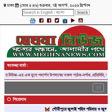
ঢাকা
(
ভোর ৫:৪৬
)
শুক্রবার
,
৭ই আগস্ট, ২০২৬ খ্রিস্টাব্দ
শুভেচ্ছা বার্তা :
 নিউজ-এর এক যুগে পদার্পণ উপলক্ষ্যে সকল পাঠক-দর্শক, প্রতিনিধি, শুভাকাঙ
Toggle
navigat
শিরোনাম
গৌরীপুরে জুলাই শহিদ পরিবার ও জুলাই যোদ্