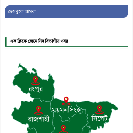
ফেসবুকে আমরা
৫। জেলা পুলিশ সুপার থেকে সম্মাননা
পেলেন দাউদকান্দি মডেল থানার
এএসআই সজল
এক ক্লিকে জেনে নিন বিভাগীয় খবর
৬। দাউদকান্দিতে উপজেলা আইন-
শৃঙ্খলা কমিটির মাসিক সভা অনুষ্ঠিত
৭। দাউদকান্দিতে মুচি সম্প্রদায়ের
খোঁজখবর নিলেন ড. খন্দকার মারুফ
হোসেন
৮। মেঘনায় আইন-শৃঙ্খলা কমিটির
মাসিক সভা অনুষ্ঠিত