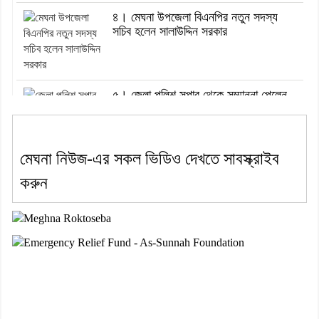
৪। মেঘনা উপজেলা বিএনপির নতুন সদস্য
সচিব হলেন সালাউদ্দিন সরকার
৫। জেলা পুলিশ সুপার থেকে সম্মাননা পেলেন
দাউদকান্দি মডেল থানার এএসআই সজল
মেঘনা নিউজ-এর সকল ভিডিও দেখতে সাবস্ক্রাইব
৬। দাউদকান্দিতে উপজেলা আইন-শৃঙ্খলা
করুন
কমিটির মাসিক সভা অনুষ্ঠিত
৭। দাউদকান্দিতে মুচি সম্প্রদায়ের খোঁজখবর
নিলেন ড. খন্দকার মারুফ হোসেন
৮। মেঘনায় আইন-শৃঙ্খলা কমিটির মাসিক
সভা অনুষ্ঠিত