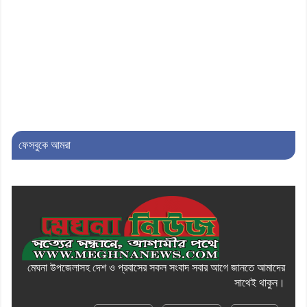
৯। জাতীয় নেতা ড. খন্দকার মোশাররফ
হোসেনের মূল্যায়ন কোথায় এবং একটি
বিশ্লেষণ
১০। দাউদকান্দিতে ইউপি সদস্যকে মারধরের
চেষ্টা ও প্রাণনাশের হুমকির অভিযোগ
ফেসবুকে আমরা
মেঘনা উপজেলাসহ দেশ ও প্রবাসের সকল সংবাদ সবার আগে জানতে আমাদের
সাথেই থাকুন।