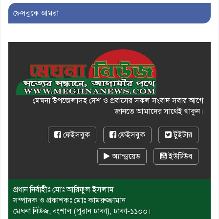
মারধরের চেষ্টা ও প্রাণনাশের হুমকির
ফেসবুকে আমরা
অভিযোগ
মেঘনা উপজেলাসহ দেশ ও প্রবাসের সকল সংবাদ সবার আগে
জানতে আমাদের সাথেই থাকুন।
ফেইসবুক
ফেইসবুক
টুইটার
অ্যান্ড্রয়েড
ইউটিউব
প্রধান নির্বাহীঃ মোঃ আরিফুল ইসলাম
সম্পাদক ও প্রকাশকঃ মোঃ কামরুজ্জামান
মেঘনা নিউজ, বংশাল (পুরান ঢাকা), ঢাকা-১১০০।