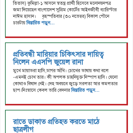
তিতাস) কুমিল্লা-১ আসনে স্বতন্ত্র প্রার্থী হিসেবে মনোনয়নপত্র
জমা দিয়েছেন বাংলাদেশ সুপ্রিম কোর্টের আইনজীবী ব্যারিস্টার
নাঈম হাসান। বৃহস্পতিবার (৩০ নভেম্বর) বিকাল পৌনে
চারটায়
বিস্তারিত পড়ুন...
প্রতিবন্ধী মারিয়ার চিকিৎসার দায়িত্ব
নিলেন এএসপি জুয়েল রানা
মুখে মায়াভরা হাসি,ডাগর আঁখি। চোখের ভাষায় কথা বলে
-এমনই চোখ তার। কী অপলক চাহনিযুক্ত নিস্পাপ হাসি। যেনো
কোথাও বিষাদ নেই। দেহ অবয়বে জুড়ে সরলতা আর কমলতার
ছাপ।নিঃস্বাসে কেবল ভারি বেদনার
বিস্তারিত পড়ুন...
রাতে ডাকাত প্রতিহত করতে মাঠে
ছাত্রলীগ