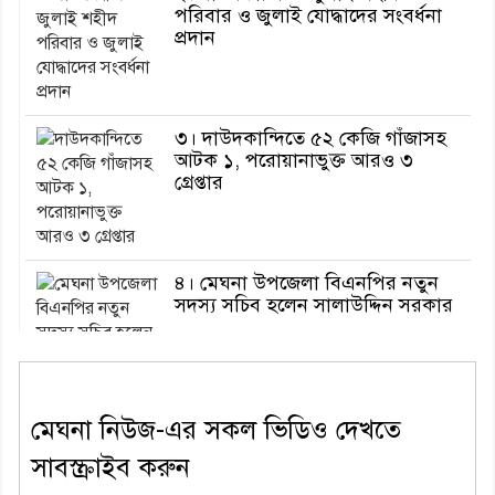
পরিবার ও জুলাই যোদ্ধাদের সংবর্ধনা
প্রদান
৩। দাউদকান্দিতে ৫২ কেজি গাঁজাসহ
আটক ১, পরোয়ানাভুক্ত আরও ৩
গ্রেপ্তার
৪। মেঘনা উপজেলা বিএনপির নতুন
সদস্য সচিব হলেন সালাউদ্দিন সরকার
৫। জেলা পুলিশ সুপার থেকে সম্মাননা
মেঘনা নিউজ-এর সকল ভিডিও দেখতে
পেলেন দাউদকান্দি মডেল থানার
এএসআই সজল
সাবস্ক্রাইব করুন