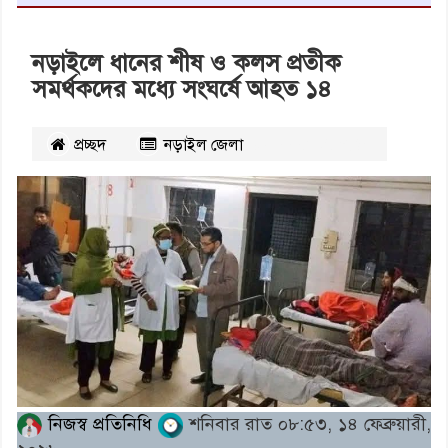
নড়াইলে ধানের শীষ ও কলস প্রতীক
সমর্থকদের মধ্যে সংঘর্ষে আহত ১৪
প্রচ্ছদ
নড়াইল জেলা
২২২৪
বার পঠিত
নিজস্ব প্রতিনিধি
শনিবার রাত ০৮:৫৩, ১৪ ফেব্রুয়ারী,