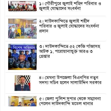
১। গৌরীপুরে জুলাই শহিদ পরিবার ও
জুলাই যোদ্ধাদের সংবর্ধনা
২। দাউদকান্দিতে জুলাই শহীদ
পরিবার ও জুলাই যোদ্ধাদের সংবর্ধনা
প্রদান
৩। দাউদকান্দিতে ৫২ কেজি গাঁজাসহ
আটক ১, পরোয়ানাভুক্ত আরও ৩
গ্রেপ্তার
৪। মেঘনা উপজেলা বিএনপির নতুন
সদস্য সচিব হলেন সালাউদ্দিন সরকার
৫। জেলা পুলিশ সুপার থেকে সম্মাননা
পেলেন দাউদকান্দি মডেল থানার
এএসআই সজল