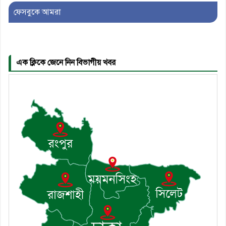
ফেসবুকে আমরা
৬। দাউদকান্দিতে উপজেলা আইন-
শৃঙ্খলা কমিটির মাসিক সভা অনুষ্ঠিত
এক ক্লিকে জেনে নিন বিভাগীয় খবর
৭। দাউদকান্দিতে মুচি সম্প্রদায়ের
খোঁজখবর নিলেন ড. খন্দকার মারুফ
হোসেন
৮। মেঘনায় আইন-শৃঙ্খলা কমিটির
মাসিক সভা অনুষ্ঠিত
৯। জাতীয় নেতা ড. খন্দকার
মোশাররফ হোসেনের মূল্যায়ন কোথায়
এবং একটি বিশ্লেষণ
১০। দাউদকান্দিতে ইউপি সদস্যকে