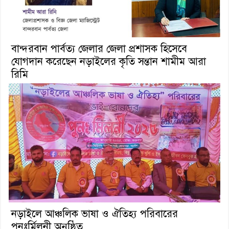
বান্দরবান পার্বত্য জেলার জেলা প্রশাসক হিসেবে
যোগদান করেছেন নড়াইলের কৃতি সন্তান শামীম আরা
রিমি
নড়াইলে আঞ্চলিক ভাষা ও ঐতিহ্য পরিবারের
পুনঃর্মিলনী অনুষ্ঠিত