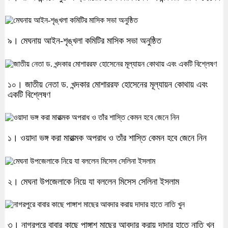
৯। মেঘনায় আইন-শৃঙ্খলা কমিটির মাসিক সভা অনুষ্ঠিত
১০। জাতীয় নেতা ড. খন্দকার মোশাররফ হোসেনের মূল্যায়ন কোথায় এবং
একটি বিশ্লেষণ
১। ওয়াদা ভঙ্গ করা মারাত্মক অপরাধ ও তাঁর শাস্তি কেমন হবে জেনে নিন
২। মেঘনা উপজেলাকে নিয়ে যা বললেন মিসেস সেলিনা ইসলাম
৩। নাগরপুরে বাবার কাছে পাঙ্গাশ মাছের আবদার করায় দাদার হাতে নাতি খুন