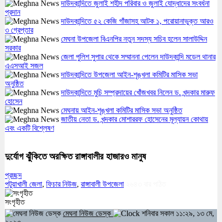
দাউদকান্দিতে জুলাই শহীদ পরিবার ও জুলাই যোদ্ধাদের সংবর্ধনা
প্রদান
দাউদকান্দিতে ৫২ কেজি গাঁজাসহ আটক ১, পরোয়ানাভুক্ত আরও
৩ গ্রেপ্তার
মেঘনা উপজেলা বিএনপির নতুন সদস্য সচিব হলেন সালাউদ্দিন
সরকার
জেলা পুলিশ সুপার থেকে সম্মাননা পেলেন দাউদকান্দি মডেল থানার
এএসআই সজল
দাউদকান্দিতে উপজেলা আইন-শৃঙ্খলা কমিটির মাসিক সভা
অনুষ্ঠিত
দাউদকান্দিতে মুচি সম্প্রদায়ের খোঁজখবর নিলেন ড. খন্দকার মারুফ
হোসেন
মেঘনায় আইন-শৃঙ্খলা কমিটির মাসিক সভা অনুষ্ঠিত
জাতীয় নেতা ড. খন্দকার মোশাররফ হোসেনের মূল্যায়ন কোথায়
এবং একটি বিশ্লেষণ
দুর্যোগ ঝুঁকিতে অরক্ষিত রাঙ্গাবালীর হাজারও মানুষ
প্রচ্ছদ
পটুয়াখালী জেলা
,
‌ফিচার নিউজ
,
রাঙ্গাবালী উপজেলা
২৬৪৩
বার পঠিত
সংগৃহীত
মেঘনা নিউজ ডেস্ক
শনিবার সকাল ১১:২৯, ১৩ মে,