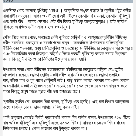
২০২৩
একদিকে ধেয়ে আসছে ঘূর্ণিঝড় ‘মোখা’। অন্যদিকে শঙ্কা বাড়ছে উপকূলীয় পটুয়াখালীর
রাঙ্গাবালীর মানুষের। সাগর ও নদী ঘেরা এই দ্বীপের কোথাও বাঁধ ভাঙা, কোথাও ঝুঁকিপূর্ণ
এবং দুর্বল বাঁধ। আবার কোথাও নেই বাঁধ কিংবা ঘূর্ণিঝড় আশ্রয়কেন্দ্রও। তাই দুর্যোগ
ঝুঁকিতে অরক্ষিত ৬টি এলাকার হাজারও মানুষ।
খোঁজ নিয়ে জানা গেছে, সবচেয়ে বেশি ঝুকিতে বেড়িবাঁধ ও আশ্রয়কেন্দ্রবিহীন বিচ্ছিন্ন
দ্বীপ চরনজির, চরহেয়ার ও চরকাশেমের মানুষ। অন্যদিকে উপজেলার চালিতাবুনিয়া
ইউনিয়নের গরুভাঙা, মধ্য চালিতাবুনিয়া ও চরমোন্তাজ ইউনিয়নের চরআন্ডার গ্রামে প্রায়
৭-৮ কিলোমিটার বন্যা নিয়ন্ত্রণ বেড়িবাঁধ সিডর পরবর্তী ঘূর্ণিঝড়ে কয়েক দফায় বিধ্বস্ত
হয়। কিন্তু দীর্ঘদিনেও তা নির্মাণের উদ্যোগ নেওয়া হয়নি।
উপজেলা সদর থেকে বিচ্ছিন্ন চরমোন্তাজ ইউনিয়নের চরআন্ডার বাসিন্দা মোঃ তুহিন
হাওলাদার বলেন,চরআন্ডা ছোট্র একটা দ্বীপ স্বাভাবিক জোয়ারে চরআন্ডা তলাইয়া
যায়,পশ্চিম পাশ ও পূর্ব পাশে বেড়িবাধঁ নাই। ঝড় হইলে আমরা কোথায় যাব এমন কোনো
অবস্থানাই একটা সাইক্লোন সেল্টার নামেই সেল্টার ১০০ থেকে ১৫০ জন মানুষ থাকতে
পারে কিন্তু মানুষ আছে প্রায় পাঁচ ছয় হাজারের মত।
স্থানীয় মুরব্বি মো: জয়নাল মিয়া বলেন, ঘূর্ণিঝড় খবর হুনছি। এই মহা বিপদে আল্লাহর
কাছে সাহায্য চাওয়া ছাড়া আমাদের কিছু করার নাই।
পানি উন্নয়ন বোর্ডের নির্বাহী প্রকৌশলী খালেদ বিন অলীদ বলেন, উপজেলার ৭৫০ মিটার
বাধ অধিক ঝুঁকিপূর্ণ আর ঝুকিপূর্ণ আছে ২০০০ মিটার। যারমধ্যে ১৪৫০ মিটার বাঁধের
নির্মাণকাজ চলছে। কোন জায়গার বাধ উন্মুক্ত থাকবে না।