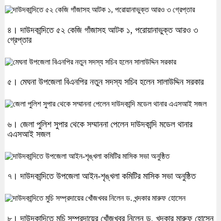
৪। দাউদকান্দিতে ৫২ কেজি গাঁজাসহ আটক ১, পরোয়ানাভুক্ত আরও ৩
গ্রেপ্তার
৫। মেঘনা উপজেলা বিএনপির নতুন সদস্য সচিব হলেন সালাউদ্দিন সরকার
৬। জেলা পুলিশ সুপার থেকে সম্মাননা পেলেন দাউদকান্দি মডেল থানার
এএসআই সজল
৭। দাউদকান্দিতে উপজেলা আইন-শৃঙ্খলা কমিটির মাসিক সভা অনুষ্ঠিত
৮। দাউদকান্দিতে মুচি সম্প্রদায়ের খোঁজখবর নিলেন ড. খন্দকার মারুফ হোসেন