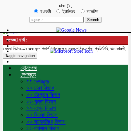
ঢাকা
(
)
,
ইংরেজী
ইউনিজয়
ফনেটিক
শুভেচ্ছা বার্তা :
না নিউজ-এর এক যুগে পদার্পণ উপলক্ষ্যে সকল পাঠক-দর্শক, প্রতিনিধি, শুভাকাঙ্ক্ষী, সহ
Toggle navigation
হোমপেজ
দেশজুড়ে
** দেশজুড়ে
>> ঢাকা বিভাগ
>> চট্টগ্রাম বিভাগ
>> খুলনা বিভাগ
>> রংপুর বিভাগ
>> সিলেট বিভাগ
>> ময়মনসিংহ বিভাগ
>> বরিশাল বিভাগ