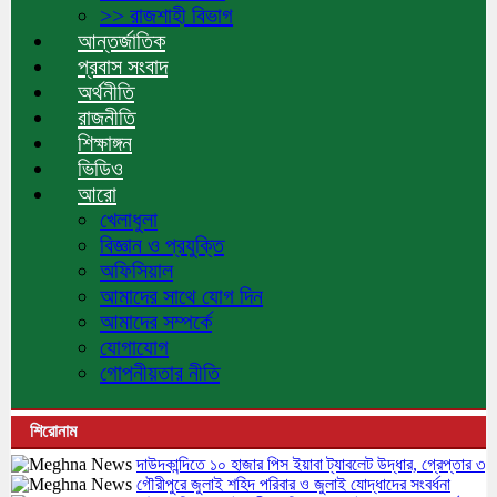
>> রাজশাহী বিভাগ
আন্তর্জাতিক
প্রবাস সংবাদ
অর্থনীতি
রাজনীতি
শিক্ষাঙ্গন
ভিডিও
আরো
খেলাধুলা
বিজ্ঞান ও প্রযুক্তি
অফিসিয়াল
আমাদের সাথে যোগ দিন
আমাদের সম্পর্কে
যোগাযোগ
গোপনীয়তার নীতি
শিরোনাম
দাউদকান্দিতে ১০ হাজার পিস ইয়াবা ট্যাবলেট উদ্ধার, গ্রেপ্তার ৩
গৌরীপুরে জুলাই শহিদ পরিবার ও জুলাই যোদ্ধাদের সংবর্ধনা