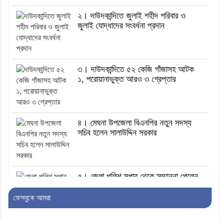
২। দাউদকান্দিতে জুলাই শহীদ পরিবার ও
জুলাই যোদ্ধাদের সংবর্ধনা প্রদান
৩। দাউদকান্দিতে ৫২ কেজি গাঁজাসহ আটক
১, পরোয়ানাভুক্ত আরও ৩ গ্রেপ্তার
৪। মেঘনা উপজেলা বিএনপির নতুন সদস্য
সচিব হলেন সালাউদ্দিন সরকার
৫। জেলা পুলিশ সুপার থেকে সম্মাননা পেলেন
দাউদকান্দি মডেল থানার এএসআই সজল
ফেসবুকে আমরা