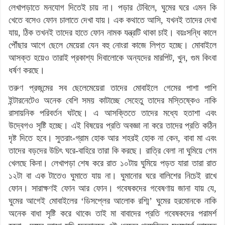
লেখাপড়াতে মনযোগ দিতেই চায় না। পড়ার টেবিলে, ঘুমের ঘরে এমন কি
খেতে বসেও ফোন চালাতে দেখা যায়। এক কথাতে আসি, যখনই তাদের দেখা
যায়, ঠিক তখনই তাদের হাতে ফোন নামক যন্ত্রটি থাকা চাই। বয়ঃসন্ধি কালে
পৌঁছার আগে ছেলে মেয়েরা যেন বহু নোংরা কাজে লিপ্ত হচ্ছে। মোবাইলে
আসক্ত হয়েও তারাই প্রকাশ্য দিবালোকে অন্যদের মারপিট, খুন, গুম কিংবা
ধর্ষণ করছে।
তরুণ প্রজন্মের সব ছেলেমেয়েরা তাদের মোবাইলে গেমের পাশা পাশি
ইন্টারনেটেও অনেক বেশি সময় কাটাচ্ছে সেহেতু তাদের মস্তিষ্কেও নাকি
রাসায়নিক পরিবর্তন ঘটছে। এ আসক্তিতে তাদের মধ্যে হতাশা এবং
উদ্বেগও সৃষ্টি হচ্ছে। এই বিষয়ের প্রতি অবজ্ঞা না করে তাদের প্রতি কঠিন
দৃষ্ট দিতে হবে। সুতরাং-গ্রাম হোক আর শহরই হোক না কেন, বাবা মা এবং
তাদের বড়দের উচিৎ ঘরে-বাহিরে তারা কি করছে। রাত্রি বেলা না ঘুমিয়ে গেম
খেলছে কিনা। লেখাপড়া শেষ করে রাত ১০টায় ঘুমিয়ে পড়ত যারা তারা রাত
১২টা বা এক টাতেও ঘুমাতে যায় না। ঘুমানোর ঘরে বালিশের নিচেই রাখে
ফোন। সারাক্ষণই ফোন আর ফোন। গবেষকদের গবেষণায় জানা যায় যে,
ঘুমের আগেই মোবাইলের ‘ডিসপ্লের আলোক রশ্মি’ ঘুমের হরমোনকে নাকি
অনেক বাধা সৃষ্টি করে থাকে৷ তাই মা বাবাদের প্রতি গবেষকদের পরামর্শ