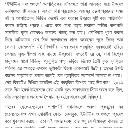
‘ইউটিউব এবং গুগলে’ আপত্তিকর ভিডিওতে তারা আসক্ত হয়ে উজ্জ্বল
ভবিষ্যৎও নষ্ট করছে। আসলে বিনা প্রয়োজনে অজস্র তরুণ প্রজন্মরা সময়
নষ্ট ও আপত্তিকর ভিডিও দেখেই এক ধরনের উগ্রতা সৃষ্টি করে পারিবারিক
কলহে জড়িয়ে পড়ছে। এতে করে লেখা পড়ার মারাত্মক ক্ষতির পাশাপাশি
সামাজিক মূল্য বোধেরও অবক্ষয় ঘটছে বলা যায়। সৌখিনতা পূরণ করতে
গিয়ে অভিভাবক যেন নিজ সন্তানদের হাতে অজান্তে তুলে দিচ্ছে স্মার্ট
ফোন। কোমলমতি এই শিক্ষার্থীরা এমন তথ্য প্রযুক্তি ব্যবহারেই হারিয়ে
ফেলছে সৃৃৃজনশীলতা এবং বাড়ছে উগ্রতা। বলতেই হয় যে, সারা বিশ্বের
মানুষদের মাঝে বিভিন্ন প্রযুক্তি পণ্য ছড়িয়ে দিলেও তৈরী কৃত ব্যক্তির
পরিবার এর ক্ষেত্রে এসবের ভূমিকাটা ছিলো একেবারেই উল্টো। তাদের উঠতি
বয়সের সন্তান’রা কোনো ভাবেই যেন প্রযুক্তির সংস্পর্শে আসতে না পারে।
সেই বিষয়টিও নিশ্চিত করেছিল এই প্রযুক্তি বিশ্বের ‘দুই দিকপাল’।২০১১
সালে নিউ ইয়র্ক টাইমসকে দেয়া একটি বৃহৎ সাক্ষাৎকারে স্টিভ জবস বলে ছিল,
তাঁর সন্তানদের জন্য আইপ্যাড ব্যবহারে একেবারেই নিষিদ্ধ।
শহরের ছেলে-মেয়েদের পাশাপাশি গ্রামাঞ্চলে তরুণ প্রজন্মের বহু
ছেলেমেয়েরাও এখন মোবাইল ফোনে ফেসবুুক, ইউটিউব ও গুগলে প্রবেশ
করে খুব মজা করছে। তবে এই মজার মধ্যে তারা শুধু যে সীমাবদ্ধ থাকছে তা