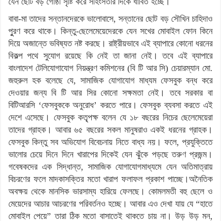
যেন ছোট বড় গোষ্ঠী সৃষ্টি করে সহিংসতার দিকে ধাবিত হচ্ছে।
বাবা-মা তাদের সন্তানদেরকে ভালোবাসে, সন্তানের ছোট বড় সৌখিন চাহিদাও
পুুরণ করে থাকে। কিন্তু-ছেলেমেয়েদেরকে যেন সখের মোবাইল ফোন কিনে
দিয়ে অজান্তে ভবিষ্যত নষ্ট করছে। রাষ্ট্রীয়ভাবে এই ব্যাপারে কোনো ধরনের
বিকল্প পথে সুযোগ রয়েছে কি নেই তা জানা নেই। তবে এই ব্যাপারে
বাংলাদেশ টেলিযোগাযোগ নিয়ন্ত্রণ কমিশনের (বি টি আর সি) চেয়ারম্যান মো.
জহুরুল হক বলেছে যে, সামাজিক যোগাযোগ মাধ্যম ফেসবুক বন্ধ করে
দেওয়ার জন্য বি টি আর সির কোনো সক্ষমতা নেই। তবে সরকার বা
বিটিআরসি ‘ফেসবুককে অনুরোধ’ করতে পারে। ফেসবুক ব্যবসা করতে এই
দেশে এসেছে। ফেসবুক কতৃৃপক্ষ বলেন যে ১৮ বছরের নিচের ছেলেমেয়েরা
তাদের গ্রাহক। আবার ৬৫ বছরের সকল মানুষরাও একই ধরনের গ্রাহক।
ফেসবুক কিন্তু সব অভিযোগ বিবেচনায় নিতে বাধ্য নয়। ফলে, প্রযুক্তিতে
ভালোর চেয়ে দিনে দিনে খারাপের দিকেই যেন ঝুঁকে পড়ছে তরুণ প্রজন্ম।
গবেষকদের এক সিদ্ধান্ত, সামাজিক যোগাযোগমাধ্যমে যেন অতিমাত্রায়
বিচরণের ফলে মাদকাসক্তির মতো খারাপ ফলাফল প্রকাশ পাচ্ছে।অনৈতিক
অবক্ষয় থেকে মানসিক ভারসাম্য হারিয়ে ফেলছে। কোমলমতী বহু ছেলে ও
মেয়েদের আচার আচরণের পরিবর্তনও হচ্ছে। আবার এও দেখা যায় যে “হাতে
মোবাইল পেয়ে” তারা ঠিক মতো বাসাতেই থাকতে চায় না। উড় উড় মন,