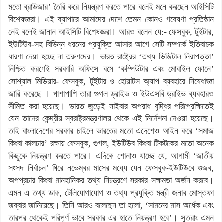
মতো ব্রাউজার’ তৈরি করে নিয়ন্ত্রণ করতে পারে বলেই মনে করছেন আইসিটি
বিশেষজ্ঞরা। এই ব্যাপারে আমাদের দেশে তেমন কোনও গবেষণা প্রতিষ্ঠান
নেই বলেই জানান আইসিটি বিশেষজ্ঞরা। আরও বলেন যে:- ফেসবুক, টুইটার,
ইউটিউব-সহ বিভিন্ন ধরনের প্রযুক্তি আসার আগে সেটি সম্পর্কে ইতিবাচক
ধারণা দেয়া হচ্ছে না তরুণদের। ভারত রাষ্ট্রের ‘তথ্য ডিজিটাল নিরাপত্তা’
নিশ্চিত করণেই সরকারি অফিসে বসে ‘কম্পিউটার এবং মোবাইল ফোনে’
সোশ্যাল মিডিয়ার- ফেসবুক, টুইটার ও হোয়াটস অ্যাপ ব্যবহারে নিষেধাজ্ঞা
জারি করেছে । পাশাপাশি তারা গুগল ড্রাইভ ও ইউএসবি ড্রাইভ ব্যবহারও
সীমিত করা হয়েছে। ভারত জুড়েই সাইবার অপরাধ বৃদ্ধির পরিপ্রেক্ষিতেই
যেন তাদের কেন্দ্রীয় স্বরাষ্ট্রমন্ত্রণালয় থেকে এই নির্দেশনা দেওয়া হয়েছে।
তাই বাংলাদেশের সরকার চাইলে ভারতের মতো এদেশেও আইন করে ‘সমাজ
কিংবা কালচার’ রক্ষায় ফেসবুক, গুগল, ইউটিউব কিংবা টিকটকের মতো অনেক
কিছুকে নিয়ন্ত্রণ করতে পারে। এদিকে শোনাও যাচ্ছে যে, আগামী ‘জাতীয়
সংসদ নির্বাচন’ ঘিরে নভেম্বর মাসের মধ্যে যেন ফেসবুক-ইউটিউবে গুজব,
অপপ্রচার কিংবা মানহানিকর তথ্য নিয়ন্ত্রণে সরকার সক্ষমতা অর্জন করবে।
এমন এ তথ্য ডাক, টেলিযোগাযোগ ও তথ্য প্রযুক্তি মন্ত্রী জনাব মোস্তফা
জব্বার জানিয়েছে। তিনি আরও বলেছেন তা হলো, ‘সামনের মাস অর্ধেক এবং
তারপর থেকেই পরিপূর্ণ ভাবে সরকার এর হাতে নিয়ন্ত্রণ হবে’। সুতরাং এমন