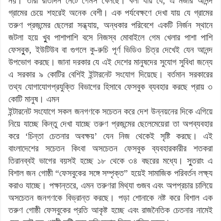
নয়। তারা রাতদিন নেটে গেমস খেলছে। বলা যায় যে, এ মজার আনন্দ
গ্রামের চেয়ে শহরেই অনেক বেশী। এক পর্যবেক্ষণে দেখা যায় যে গ্রামের
তরুণ প্রজন্মের ছেলেরা সন্ধ্যায়, অন্ধকার পরিবেশে একটি নির্জন স্থানে
জটলা হয়ে খুুব পাশাপাশি বসে নিজস্ব মোবাইলে গেম খেলার পাশা পাশি
ফেসবুুক, ইউটিউব বা গুগলে কু-রুচি পূর্ণ ভিডিও চিত্র দেখেই যেন আনন্দ
উপভোগ করছে। জানা দরকার যে এই দেশের মানুষদের সুযোগ সুবিধা জন্যে
এ সরকার ৯ কোটির বেশিই ইন্টারনেট সংযোগ দিয়েছে। বর্তমান সরকারের
তথ্য যোগাযোগপ্রযুক্তি বিভাগের হিসাবে ফেসবুক ব্যবহার করছে প্রায় ৩
কোটি মানুষ। এমন
ইন্টারনেট সংযোগে সকল জনগণকে সচেতন করে দেশ উন্নয়নের দিকে এগিয়ে
নিয়ে যাচ্ছে কিন্তু দেখা যাচ্ছে তরুণ প্রজন্মের ছেলেমেয়েরা তা অপব্যবহার
করে ‘চিন্তা চেতনার অবক্ষয়’ যেন নিজ থেকেই সৃষ্টি করছে। এই
বাংলাদেশের সচেতন কিংবা অসচেতন ফেসবুক ব্যবহারকারীর শতকরা
তিরানব্বই ভাগের বয়সই হচ্ছে ১৮ থেকে ৩৪ বছরের মধ্যে। সুুতরাং এ
বিশাল জন গোষ্ঠী “ফেসবুকের সঙ্গে সম্পৃক্ত” হয়েই সামাজিক পরিবর্তন লক্ষ্য
করাও যাচ্ছে। পক্ষান্তরে, এমন তরুণরা মিথ্যা গুজব এবং অপপ্রচার চালিয়ে
অসচেতন জনগণকে বিভ্রান্ত করছে। পড়া শোনাকে নষ্ট করে বিশাল এক
তরুণ গোষ্ঠী ফেসবুকের প্রতি আকৃষ্ট হচ্ছে এবং রাজনৈতিক চেতনার নামেই