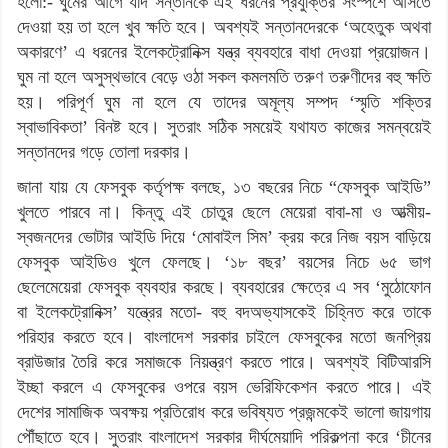
হলো:- ঘুমের আগে যদি সন্তানকে এই ধরনের প্রযুক্তির সংস্পর্শে আসতে
দেওয়া হয় তা হলে খুব ক্ষতি হবে। অবশ্যই সন্তানদেরকে ‘অহেতুক অথবা
অকারণে’ এ ধরনের ইলেকট্রোনিক্স যন্ত্র ব্যবহারে বাধা দেওয়া প্রয়োজন।
ঘুম না হলে অসুস্থভাবে বেড়ে ওঠা সকল কমলমতি তরুণ তরুণীদের বহু ক্ষতি
হয়। পরিপূর্ণ ঘুম না হলে যে তাদের অমূল্য সম্পদ ‘স্মৃতি শক্তির
স্বাভাবিকতা’ বিনষ্ট হবে। সুতরাং সঠিক সময়েই যথাযত কাজের সমন্বয়েই
সন্তানদের গড়ে তোলা দরকার।
জানা যায় যে ফেসবুক কর্তৃপক্ষ বলছে, ১৩ বছরের নিচে “ফেসবুক আইডি”
খুলতে পারবে না। কিন্তু এই চোতুর ছেলে মেয়েরা বাবা-মা ও আত্মীয়-
স্বজনদের ভোটার আইডি দিয়ে ‘মোবাইল সিম’ ক্রয় করে নিজ বয়স বাড়িয়ে
ফেসবুক আইডিও খুলে ফেলছে। ‘১৮ বছর’ বয়সের নিচে ৬৫ ভাগ
ছেলেমেয়েরা ফেসবুক ব্যবহার করছে। ব্যবহারের ক্ষেত্রে এ সব ‘মুঠোফোন
বা ইলেকট্রোনিক্স’ যন্ত্রের মতো- বহু বদঅভ্যাসকেই চিহ্নিত করে তাকে
পরিহার করতে হবে। বাংলাদেশ সরকার চাইলে ফেসবুকের মতো জনপ্রিয়
ব্রাউজার তৈরি করে সমাজকে নিয়ন্ত্রণ করতে পারে। অবশ্যই বিটিআরসি
ইচ্ছা করলে এ ফেসবুকের ওপরে বয়স ভেরিফিকেশন করতে পারে। এই
দেশের সামাজিক অবক্ষয় প্রতিরোধ করে ভবিষ্যত প্রজন্মকেই ভালো জায়গায়
পৌঁছাতে হবে। সুতরাং বাংলাদেশ সরকার দীর্ঘমেয়াদি পরিকল্পনা করে ‘চীনের