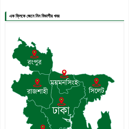
৬। দাউদকান্দিতে উপজেলা আইন-শৃঙ্খলা
কমিটির মাসিক সভা অনুষ্ঠিত
এক ক্লিকে জেনে নিন বিভাগীয় খবর
৭। দাউদকান্দিতে মুচি সম্প্রদায়ের খোঁজখবর
নিলেন ড. খন্দকার মারুফ হোসেন
৮। মেঘনায় আইন-শৃঙ্খলা কমিটির মাসিক
সভা অনুষ্ঠিত
৯। জাতীয় নেতা ড. খন্দকার মোশাররফ
হোসেনের মূল্যায়ন কোথায় এবং একটি
বিশ্লেষণ
১০। দাউদকান্দিতে ইউপি সদস্যকে মারধরের
চেষ্টা ও প্রাণনাশের হুমকির অভিযোগ