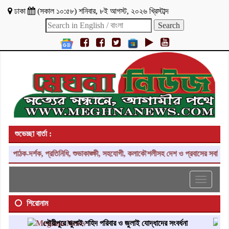
ঢাকা
(
সকাল ১০:৫৮
)
শনিবার
,
৮ই আগস্ট, ২০২৬ খ্রিস্টাব্দ
শুভেচ্ছা বার্তা :
ক-দর্শক, প্রতিনিধি, শুভাকাঙ্ক্ষী, সহযোগী, কলাকৌশলীসহ দেশ ও প্রবাসের সবাইকে জানাই
Toggle
navigati
শিরোনাম
গৌরীপুরে জুলাই শহিদ পরিবার ও জুলাই যোদ্ধাদের সংবর্ধনা
দাউদ