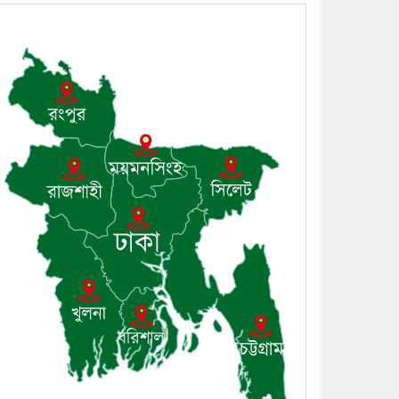
৬। দাউদকান্দিতে উপজেলা
আইন-শৃঙ্খলা কমিটির মাসিক
সভা অনুষ্ঠিত
৭। দাউদকান্দিতে মুচি
সম্প্রদায়ের খোঁজখবর নিলেন ড.
খন্দকার মারুফ হোসেন
৮। মেঘনায় আইন-শৃঙ্খলা
কমিটির মাসিক সভা অনুষ্ঠিত
৯। জাতীয় নেতা ড. খন্দকার
মোশাররফ হোসেনের মূল্যায়ন
কোথায় এবং একটি বিশ্লেষণ
১০। দাউদকান্দিতে ইউপি
সদস্যকে মারধরের চেষ্টা ও
প্রাণনাশের হুমকির অভিযোগ