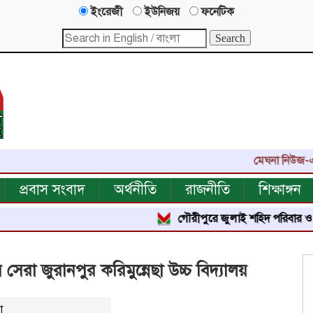
ইংরেজী
ইউনিজয়
ফনেটিক
মেঘনা নিউজ-এর এক যুগ
প্রবাস সংবাদ
অর্থনীতি
রাজনীতি
শিক্ষাঙ্গন
গৌরীপুরে জুলাই শহিদ পরিবার ও জুলাই যোদ্
েরা জুরানপুর করিমুন্নেছা উচ্চ বিদ্যালয়
া
২১৫৮০
বার পঠিত