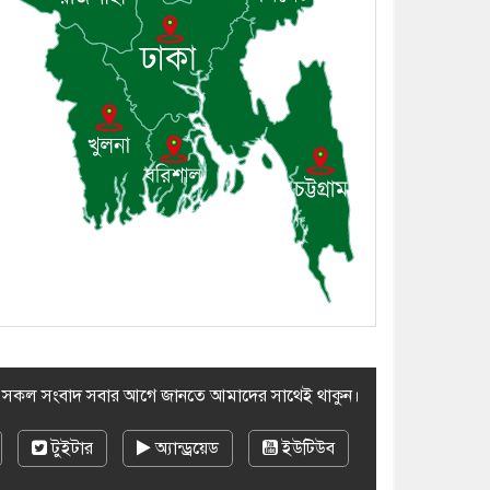
সম্প্রদায়ের খোঁজখবর নিলেন ড.
খন্দকার মারুফ হোসেন
৮। মেঘনায় আইন-শৃঙ্খলা
কমিটির মাসিক সভা অনুষ্ঠিত
৯। জাতীয় নেতা ড. খন্দকার
মোশাররফ হোসেনের মূল্যায়ন
কোথায় এবং একটি বিশ্লেষণ
১০। দাউদকান্দিতে ইউপি
সদস্যকে মারধরের চেষ্টা ও
প্রাণনাশের হুমকির অভিযোগ
র সকল সংবাদ সবার আগে জানতে আমাদের সাথেই থাকুন।
টুইটার
অ্যান্ড্রয়েড
ইউটিউব