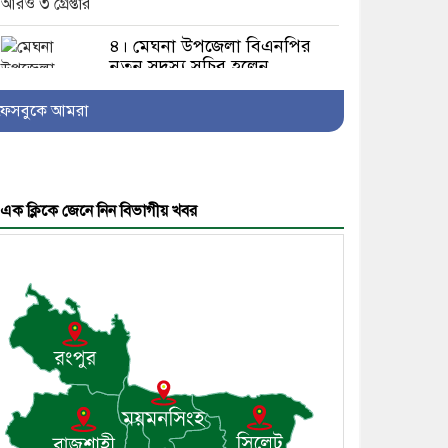
৪। মেঘনা উপজেলা বিএনপির
নতুন সদস্য সচিব হলেন
সালাউদ্দিন সরকার
ফেসবুকে আমরা
৫। জেলা পুলিশ সুপার থেকে
এক ক্লিকে জেনে নিন বিভাগীয় খবর
সম্মাননা পেলেন দাউদকান্দি
মডেল থানার এএসআই সজল
৬। দাউদকান্দিতে উপজেলা
আইন-শৃঙ্খলা কমিটির মাসিক
সভা অনুষ্ঠিত
৭। দাউদকান্দিতে মুচি