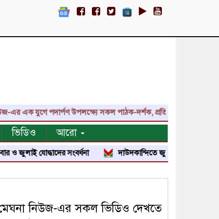
ক যুগে পদার্পণ উপলক্ষ্যে সকল পাঠক-দর্শক, প্রতিনিধি, শুভাকাঙ্ক্ষী, সহয
ভিডিও
আরো
ই যোদ্ধাদের সংবর্ধনা
দাউদকান্দিতে জুলাই শহীদ পরিবার ও জুলাই যো
মেঘনা নিউজ-এর সকল ভিডিও দেখতে