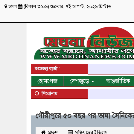
ঢাকা
(
বিকাল ৩:০৬
)
শুক্রবার
,
৭ই আগস্ট, ২০২৬ খ্রিস্টাব্দ
শুভেচ্ছা বার্তা :
হোমপেজ
দেশজুড়ে
আন্তর্জাতিক
শিরোনাম
গৌরীপুরে ৫০ বছর পর ভাষা সৈনিকের 
প্রচ্ছদ
মুক্তিযুদ্ধের ইতিহাস
২১৯৩৬