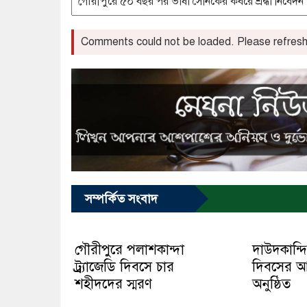
Comments could not be loaded. Please refresh 
সম্পর্কিত সংবাদ
গৌরীপুরে পলাশকান্দা
দাউদকান্দি
ট্র্র্যাজেডি দিবসে চার
দিবসের 
শহীদদের স্মরণ
অনুষ্ঠিত