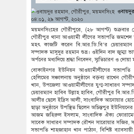
ওবায়দু
০৪:০১, ২৯ আগস্ট, ২০২০
ময়মনসিংহের গৌরীপুরে, (২৮ আগস্ট) শুক্রবার
গৌরীপুর থানা আওয়ামী লীগের সভাপতি জমশেদ
মহৎ কাজটি করেন বি.আর.ডি.বি’র চেয়ারম্যা
সম্পাদক মাসুদুর রহমান শুভ্র। ওইদিন বাদ জুম্ম
অর্পনের মধ্যদিয়ে শ্রদ্ধা নিবেদন, স্মৃতিচারণ ও 
বোকাইনগর ইউনিয়ন আওয়ামীলীগের সভাপতি মো
হেলিমের সঞ্চালনায় অনুষ্ঠানে বক্তব্য রাখেন গ
খান, উপজেলা আওয়ামীলীগের যুগ্ম-সাধারণ সম্
চেয়ারম্যান হাবিব উল্লাহ হাবিব, গৌরীপুর বি.আর.ড
আলীর ছেলে ইদ্রিস আলী, সাংবাদিক আনোয়ার হোস
ছাড়া অনুষ্ঠানে উপস্থিত ছিলেন অচিন্তপুর ইউনিয়নের
আজম জহিরুল ইসলাম, সাংবাদিক ঐক্য ফোরামে
সাবেক সাধারণ সম্পাদক রৌশন সারোয়ার সজির, 
সভাপতি শাহজাহান খান পাঠান, বিশিষ্ট ব্যাবসায়ী