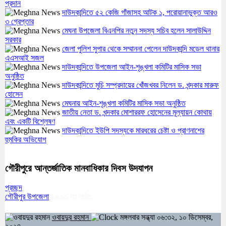
প্রদান
দাউদকান্দিতে ৫২ কেজি গাঁজাসহ আটক ১, পরোয়ানাভুক্ত আরও
৩ গ্রেপ্তার
মেঘনা উপজেলা বিএনপির নতুন সদস্য সচিব হলেন সালাউদ্দিন
সরকার
জেলা পুলিশ সুপার থেকে সম্মাননা পেলেন দাউদকান্দি মডেল থানার
এএসআই সজল
দাউদকান্দিতে উপজেলা আইন-শৃঙ্খলা কমিটির মাসিক সভা
অনুষ্ঠিত
দাউদকান্দিতে মুচি সম্প্রদায়ের খোঁজখবর নিলেন ড. খন্দকার মারুফ
হোসেন
মেঘনায় আইন-শৃঙ্খলা কমিটির মাসিক সভা অনুষ্ঠিত
জাতীয় নেতা ড. খন্দকার মোশাররফ হোসেনের মূল্যায়ন কোথায়
এবং একটি বিশ্লেষণ
দাউদকান্দিতে ইউপি সদস্যকে মারধরের চেষ্টা ও প্রাণনাশের
হুমকির অভিযোগ
গৌরীপুরে আন্তর্জাতিক মানবাধিকার দিবস উদযাপন
প্রচ্ছদ
গৌরীপুর উপজেলা
২৪৩৩
বার পঠিত
ওবায়দুর রহমান
মঙ্গলবার সন্ধ্যা ০৬:৩২, ১০ ডিসেম্বর,