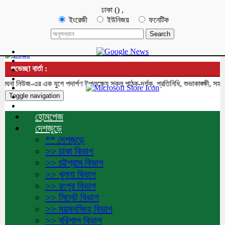
ঢাকা
(
)
,
ইংরেজী
ইউনিজয়
ফনেটিক
শুভেচ্ছা বার্তা :
 নিউজ-এর এক যুগে পদার্পণ উপলক্ষ্যে সকল পাঠক-দর্শক, প্রতিনিধি, শুভাকাঙ্ক্ষী, সহযো
Toggle navigation
হোমপেজ
দেশজুড়ে
** দেশজুড়ে
>> ঢাকা বিভাগ
>> চট্টগ্রাম বিভাগ
>> খুলনা বিভাগ
>> রংপুর বিভাগ
>> সিলেট বিভাগ
>> ময়মনসিংহ বিভাগ
>> বরিশাল বিভাগ