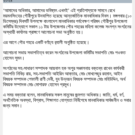
২০২৪
‘আমাদের অধিকার, আমাদের ভবিষ্যৎ এখনই’ এই প্রতিপাদ্যকে সামনে রেখে
ময়মনসিংহের গৌরীপুরে উদযাপিত হয়েছে আন্তর্জাতিক মানবাধিকার দিবস। মঙ্গলবার (১০
ডিসেম্বর) দিবসটি উপলক্ষে বাংলাদেশ মানবাধিকার পর্যবেক্ষণ পরিষদ গৌরীপুর উপজেলা
কমিটির উদ্যোগে সকাল ১১ টায় উপজেলার পৌর শহরের মহিলা কলেজ সংলগ্ন সংগঠনের
অস্থায়ী কার্যালয় প্রাঙ্গণে আলোচনা সভা অনুষ্ঠিত হয়।
এর আগে পৌর শহরে একটি বর্ণাঢ্য র‌্যালী অনুষ্ঠিত হয়েছে।
আলোচনা সভায় সভাপতিত্ব করেন সংগঠনের উপজেলা কমিটির সভাপতি মোঃ শওকত
হোসেন সুমন।
সংগঠনের সহ-সাধারণ সম্পাদক আয়নাল হক অপুর সঞ্চালনায় বক্তব্য রাখেন কার্যকরী
সভাপতি নিবিড় রায়, সহ-সভাপতি আইরিন আক্তার, মোঃ মোখলেছুর রহমান, আইন
বিষয়ক সম্পাদক শেফালী রাণী দেবী, যুব উন্নয়ন বিষয়ক সম্পাদক মোঃ মহিউদ্দিন, অর্থ
বিষয়ক সম্পাদক মোঃ মোশারফ হোসেন প্রমুখ।
এ সময় বক্তারা বলেন, মানবাধিকার সকল মানুষের জন্মগত অধিকার। জাতি, ধর্ম, বর্ণ,
অর্থনৈতিক অবস্থা, বিশ্বাস, শিক্ষাগত যোগ্যতা নির্বিশেষে মানবাধিকার সার্বজনীন ও সবার
জন্য সমান।