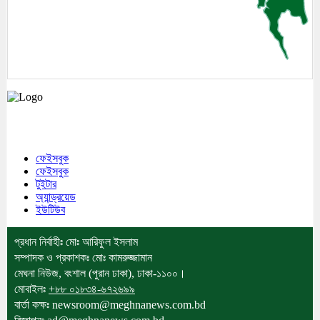
মেঘনা উপজেলাসহ দেশ ও প্রবাসের সকল সংবাদ সবার আগে জানতে আমাদের সাথেই
থাকুন।
ফেইসবুক
ফেইসবুক
টুইটার
অ্যান্ড্রয়েড
ইউটিউব
প্রধান নির্বাহীঃ মোঃ আরিফুল ইসলাম
সম্পাদক ও প্রকাশকঃ মোঃ কামরুজ্জামান
মেঘনা নিউজ, বংশাল (পুরান ঢাকা), ঢাকা-১১০০।
মোবাইলঃ
+৮৮ ০১৮৩৪-৬৭২৬৯৯
বার্তা কক্ষঃ newsroom@meghnanews.com.bd