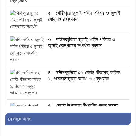
২। গৌরীপুরে জুলাই শহিদ পরিবার ও জুলাই
যোদ্ধাদের সংবর্ধনা
৩। দাউদকান্দিতে জুলাই শহীদ পরিবার ও
জুলাই যোদ্ধাদের সংবর্ধনা প্রদান
৪। দাউদকান্দিতে ৫২ কেজি গাঁজাসহ আটক
১, পরোয়ানাভুক্ত আরও ৩ গ্রেপ্তার
৫। মেঘনা উপজেলা বিএনপির নতুন সদস্য
সচিব হলেন সালাউদ্দিন সরকার
ফেসবুকে আমরা