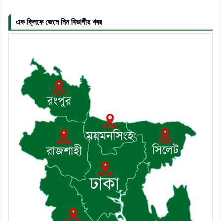
৬। জেলা পুলিশ সুপার থেকে সম্মাননা পেলেন
দাউদকান্দি মডেল থানার এএসআই সজল
এক ক্লিকে জেনে নিন বিভাগীয় খবর
৭। দাউদকান্দিতে উপজেলা আইন-শৃঙ্খলা
কমিটির মাসিক সভা অনুষ্ঠিত
৮। দাউদকান্দিতে মুচি সম্প্রদায়ের খোঁজখবর
নিলেন ড. খন্দকার মারুফ হোসেন
৯। মেঘনায় আইন-শৃঙ্খলা কমিটির মাসিক
সভা অনুষ্ঠিত
১০। জাতীয় নেতা ড. খন্দকার মোশাররফ
হোসেনের মূল্যায়ন কোথায় এবং একটি
বিশ্লেষণ