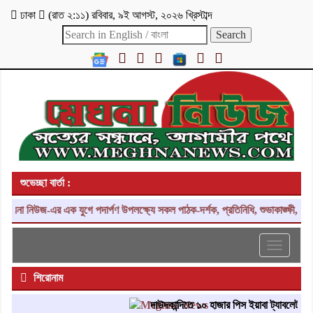
ঢাকা
(
রাত ২:১১
)
রবিবার
,
৯ই আগস্ট, ২০২৬ খ্রিস্টাব্দ
শুভেচ্ছা বার্তা :
না নিউজ-এর এক যুগে পদার্পণ উপলক্ষ্যে সকল পাঠক-দর্শক, প্রতিনিধি, শুভাকাঙ্ক্ষী, সহ
Toggle
navigati
শিরোনাম
দাউদকান্দিতে ১০ হাজার পিস ইয়াবা ট্যাবলেট উদ্ধার