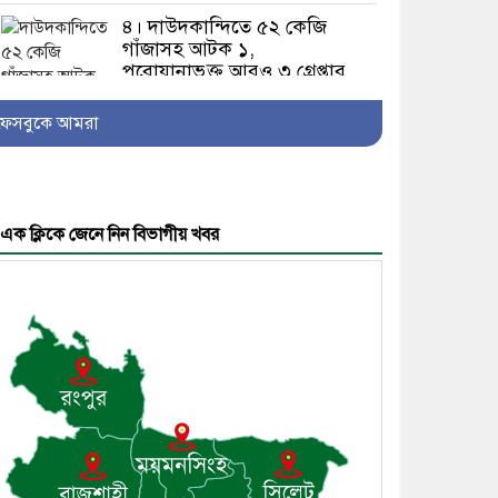
৪। দাউদকান্দিতে ৫২ কেজি
গাঁজাসহ আটক ১,
পরোয়ানাভুক্ত আরও ৩ গ্রেপ্তার
ফেসবুকে আমরা
৫। মেঘনা উপজেলা বিএনপির
নতুন সদস্য সচিব হলেন
সালাউদ্দিন সরকার
এক ক্লিকে জেনে নিন বিভাগীয় খবর
৬। জেলা পুলিশ সুপার থেকে
সম্মাননা পেলেন দাউদকান্দি
মডেল থানার এএসআই সজল
৭। দাউদকান্দিতে উপজেলা
আইন-শৃঙ্খলা কমিটির মাসিক