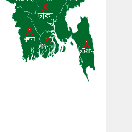
সভা অনুষ্ঠিত
৮। দাউদকান্দিতে মুচি
সম্প্রদায়ের খোঁজখবর নিলেন ড.
খন্দকার মারুফ হোসেন
৯। মেঘনায় আইন-শৃঙ্খলা
কমিটির মাসিক সভা অনুষ্ঠিত
১০। জাতীয় নেতা ড. খন্দকার
মোশাররফ হোসেনের মূল্যায়ন
কোথায় এবং একটি বিশ্লেষণ