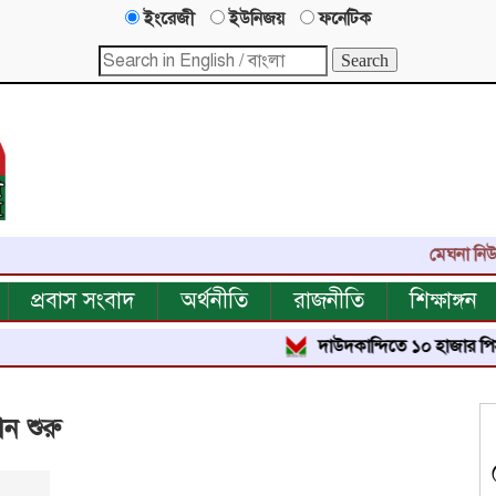
ইংরেজী
ইউনিজয়
ফনেটিক
মেঘনা নিউজ-এর এক য
প্রবাস সংবাদ
অর্থনীতি
রাজনীতি
শিক্ষাঙ্গন
দাউদকান্দিতে ১০ হাজার পিস ইয়াবা ট্যাবলেট
ন শুরু
 পঠিত