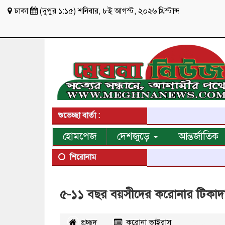
ঢাকা
(
দুপুর ১:১৫
)
শনিবার
,
৮ই আগস্ট, ২০২৬ খ্রিস্টাব্দ
শুভেচ্ছা বার্তা :
হোমপেজ
দেশজুড়ে
আন্তর্জাতিক
শিরোনাম
৫-১১ বছর বয়সীদের করোনার টিকাদা
প্রচ্ছদ
করোনা ভাইরাস
২১৬০১
বার