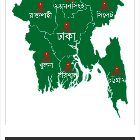
৮। মেঘনায় আইন-শৃঙ্খলা কমিটির
মাসিক সভা অনুষ্ঠিত
৯। জাতীয় নেতা ড. খন্দকার
মোশাররফ হোসেনের মূল্যায়ন কোথায়
এবং একটি বিশ্লেষণ
১০। দাউদকান্দিতে ইউপি সদস্যকে
মারধরের চেষ্টা ও প্রাণনাশের হুমকির
অভিযোগ