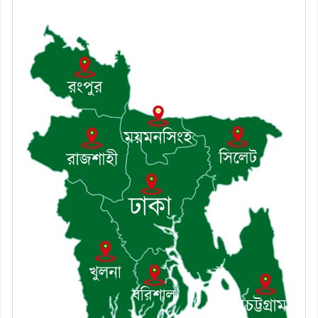
পেলেন দাউদকান্দি মডেল থানার
এএসআই সজল
৭। দাউদকান্দিতে উপজেলা আইন-
শৃঙ্খলা কমিটির মাসিক সভা অনুষ্ঠিত
৮। দাউদকান্দিতে মুচি সম্প্রদায়ের
খোঁজখবর নিলেন ড. খন্দকার মারুফ
হোসেন
৯। মেঘনায় আইন-শৃঙ্খলা কমিটির
মাসিক সভা অনুষ্ঠিত
১০। জাতীয় নেতা ড. খন্দকার
মোশাররফ হোসেনের মূল্যায়ন কোথায়
এবং একটি বিশ্লেষণ