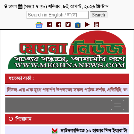
ঢাকা
(
সন্ধ্যা ৭:৫৯
)
শনিবার
,
৮ই আগস্ট, ২০২৬ খ্রিস্টাব্দ
শুভেচ্ছা বার্তা :
জ-এর এক যুগে পদার্পণ উপলক্ষ্যে সকল পাঠক-দর্শক, প্রতিনিধি, শুভাকাঙ্ক্ষ
Toggle
navigat
শিরোনাম
দাউদকান্দিতে ১০ হাজার পিস ইয়াবা ট্যাবলেট উদ্ধ