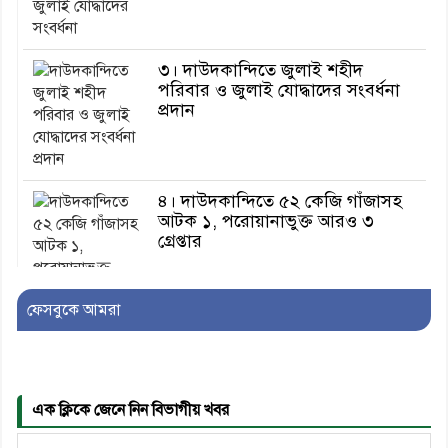
৩। দাউদকান্দিতে জুলাই শহীদ
পরিবার ও জুলাই যোদ্ধাদের সংবর্ধনা
প্রদান
৪। দাউদকান্দিতে ৫২ কেজি গাঁজাসহ
আটক ১, পরোয়ানাভুক্ত আরও ৩
গ্রেপ্তার
ফেসবুকে আমরা
৫। মেঘনা উপজেলা বিএনপির নতুন
সদস্য সচিব হলেন সালাউদ্দিন সরকার
এক ক্লিকে জেনে নিন বিভাগীয় খবর
৬। জেলা পুলিশ সুপার থেকে সম্মাননা