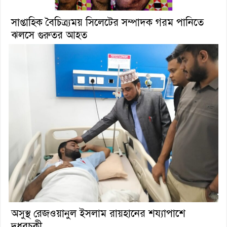
সাপ্তাহিক বৈচিত্র্যময় সিলেটের সম্পাদক গরম পানিতে
ঝলসে গুরুতর আহত
অসুস্থ রেজওয়ানুল ইসলাম রায়হানের শয্যাপাশে
দুধরচকী