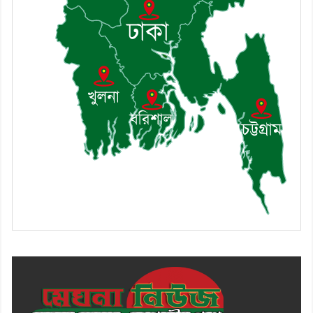
৯। মেঘনায় আইন-শৃঙ্খলা কমিটির
মাসিক সভা অনুষ্ঠিত
১০। জাতীয় নেতা ড. খন্দকার
মোশাররফ হোসেনের মূল্যায়ন কোথায়
এবং একটি বিশ্লেষণ