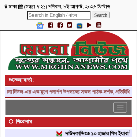
ঢাকা
(
সন্ধ্যা ৭:২১
)
শনিবার
,
৮ই আগস্ট, ২০২৬ খ্রিস্টাব্দ
শুভেচ্ছা বার্তা :
া নিউজ-এর এক যুগে পদার্পণ উপলক্ষ্যে সকল পাঠক-দর্শক, প্রতিনিধি, শুভাকা
Toggle
navigat
শিরোনাম
দাউদকান্দিতে ১০ হাজার পিস ইয়াবা ট্যাবলেট উ