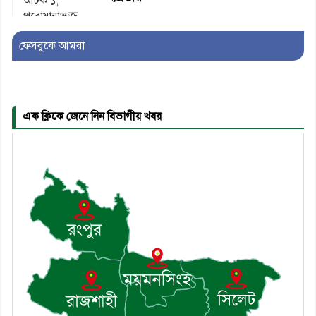
ফেসবুকে আমরা
৫। মেঘনা উপজেলা বিএনপির নতুন
সদস্য সচিব হলেন সালাউদ্দিন সরকার
এক ক্লিকে জেনে নিন বিভাগীয় খবর
৬। জেলা পুলিশ সুপার থেকে সম্মাননা
পেলেন দাউদকান্দি মডেল থানার
এএসআই সজল
৭। দাউদকান্দিতে উপজেলা আইন-
শৃঙ্খলা কমিটির মাসিক সভা অনুষ্ঠিত
৮। দাউদকান্দিতে মুচি সম্প্রদায়ের
খোঁজখবর নিলেন ড. খন্দকার মারুফ
হোসেন