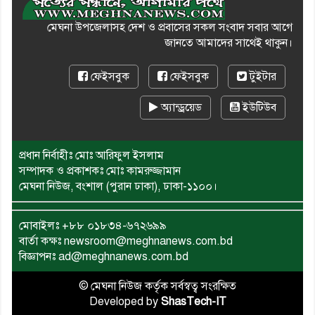
মেঘনা উপজেলাসহ দেশ ও প্রবাসের সকল সংবাদ সবার আগে
জানতে আমাদের সাথেই থাকুন।
ফেইসবুক
ফেইসবুক
টুইটার
অ্যান্ড্রয়েড
ইউটিউব
প্রধান নির্বাহীঃ মোঃ আরিফুল ইসলাম
সম্পাদক ও প্রকাশকঃ মোঃ কামরুজ্জামান
মেঘনা নিউজ, বংশাল (পুরান ঢাকা), ঢাকা-১১০০।
মোবাইলঃ
+৮৮ ০১৮৩৪-৬৭২৬৯৯
বার্তা কক্ষঃ newsroom@meghnanews.com.bd
বিজ্ঞাপনঃ ad@meghnanews.com.bd
© মেঘনা নিউজ কর্তৃক সর্বস্বত্ব সংরক্ষিত
Developed by
ShasTech-IT