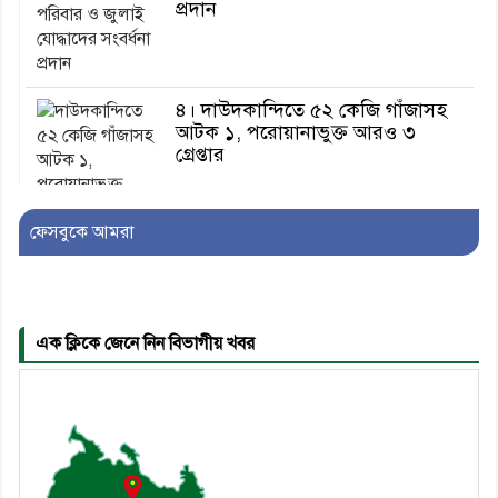
প্রদান
৪। দাউদকান্দিতে ৫২ কেজি গাঁজাসহ
আটক ১, পরোয়ানাভুক্ত আরও ৩
গ্রেপ্তার
ফেসবুকে আমরা
৫। মেঘনা উপজেলা বিএনপির নতুন
সদস্য সচিব হলেন সালাউদ্দিন সরকার
এক ক্লিকে জেনে নিন বিভাগীয় খবর
৬। জেলা পুলিশ সুপার থেকে সম্মাননা
পেলেন দাউদকান্দি মডেল থানার
এএসআই সজল
৭। দাউদকান্দিতে উপজেলা আইন-