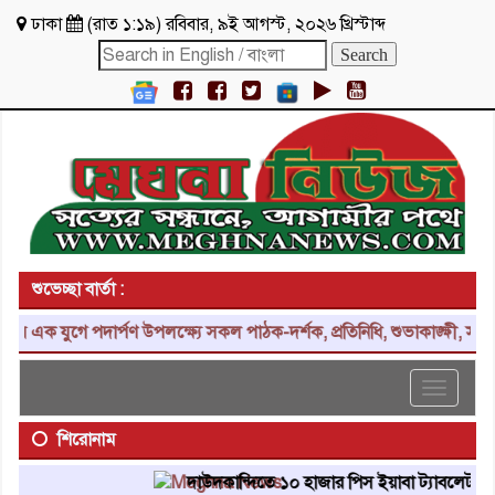
ঢাকা
(
রাত ১:১৯
)
রবিবার
,
৯ই আগস্ট, ২০২৬ খ্রিস্টাব্দ
শুভেচ্ছা বার্তা :
যুগে পদার্পণ উপলক্ষ্যে সকল পাঠক-দর্শক, প্রতিনিধি, শুভাকাঙ্ক্ষী, সহযোগ
Toggle
navigat
শিরোনাম
দাউদকান্দিতে ১০ হাজার পিস ইয়াবা ট্যাবলেট উদ্ধার, গ