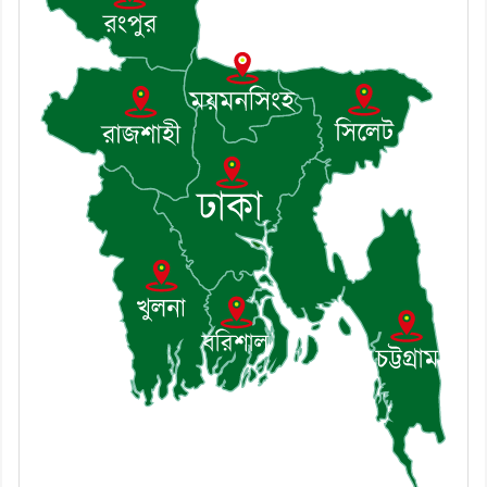
শৃঙ্খলা কমিটির মাসিক সভা অনুষ্ঠিত
৮। দাউদকান্দিতে মুচি সম্প্রদায়ের
খোঁজখবর নিলেন ড. খন্দকার মারুফ
হোসেন
৯। মেঘনায় আইন-শৃঙ্খলা কমিটির
মাসিক সভা অনুষ্ঠিত
১০। জাতীয় নেতা ড. খন্দকার
মোশাররফ হোসেনের মূল্যায়ন কোথায়
এবং একটি বিশ্লেষণ