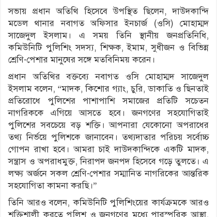
সভায় প্রধান অতিথি হিসেবে উপস্থিত ছিলেন, দাউদকান্দি
মডেল থানার নবাগত অফিসার ইনচার্জ (ওসি) মোহাম্মদ
সাজেদুল ইসলাম। এ সময় তিনি স্থানীয় জনপ্রতিনিধি,
কমিউনিটি পুলিশিং সদস্য, শিক্ষক, ইমাম, সুধীজন ও বিভিন্ন
শ্রেণি-পেশার মানুষের সঙ্গে মতবিনিময় করেন।
প্রধান অতিথির বক্তব্যে নবাগত ওসি মোহাম্মদ সাজেদুল
ইসলাম বলেন, “মাদক, কিশোর গ্যাং, চুরি, ডাকাতি ও ছিনতাই
প্রতিরোধে পুলিশের পাশাপাশি সমাজের প্রতিটি সচেতন
নাগরিককে এগিয়ে আসতে হবে। জনগণের সহযোগিতাই
পুলিশের সবচেয়ে বড় শক্তি। আপনারা যেকোনো অপরাধের
তথ্য নির্ভয়ে পুলিশকে জানাবেন। তথ্যদাতার পরিচয় সর্বোচ্চ
গোপন রাখা হবে। আমরা চাই দাউদকান্দিকে একটি মাদক,
সন্ত্রাস ও অপরাধমুক্ত, নিরাপদ জনপদ হিসেবে গড়ে তুলতে। এ
লক্ষ্য অর্জনে সকল শ্রেণি-পেশার সম্মানিত নাগরিকের আন্তরিক
সহযোগিতা কামনা করছি।”
তিনি আরও বলেন, কমিউনিটি পুলিশিংয়ের কার্যক্রমকে আরও
শক্তিশালী করতে পুলিশ ও জনগণের মধ্যে পারস্পরিক আস্থা,