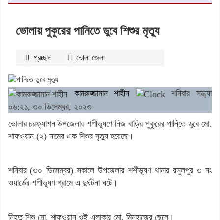
ভোলায় পুকুরের পানিতে ডুবে শিশুর মৃত্যু
প্রচ্ছদ
ভোলা জেলা
২৩৩১
বার পঠিত
কামরুজ্জামান শাহীন
শনিবার সন্ধ্যা
০৬:২১, ৩০ ডিসেম্বর, ২০২৩
ভোলার চরফ্যাশন উপজেলার শশীভূষণে নিজ বাড়ির পুকুরের পানিতে ডুবে মো.
শাফওয়ান (২) নামের এক শিশুর মৃত্যু হয়েছে।
শনিবার (৩০ ডিসেম্বর) সকালে উপজেলার শশীভূষণ থানার রসুলপুর ৩ নং
ওয়ার্ডের শশীভূষণ গ্রামে এ দুর্ঘটনা ঘটে।
নিহত শিশু মো. শাফওয়ান ওই এলাকার মো. মিনহাজের ছেলে।