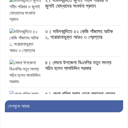
২। দাউদকান্দিতে জুলাই শহীদ পরিবার ও
জুলাই যোদ্ধাদের সংবর্ধনা প্রদান
৩। দাউদকান্দিতে ৫২ কেজি গাঁজাসহ আটক
১, পরোয়ানাভুক্ত আরও ৩ গ্রেপ্তার
৪। মেঘনা উপজেলা বিএনপির নতুন সদস্য
সচিব হলেন সালাউদ্দিন সরকার
৫। জেলা পুলিশ সুপার থেকে সম্মাননা পেলেন
দাউদকান্দি মডেল থানার এএসআই সজল
ফেসবুকে আমরা
৬। দাউদকান্দিতে উপজেলা আইন-শৃঙ্খলা