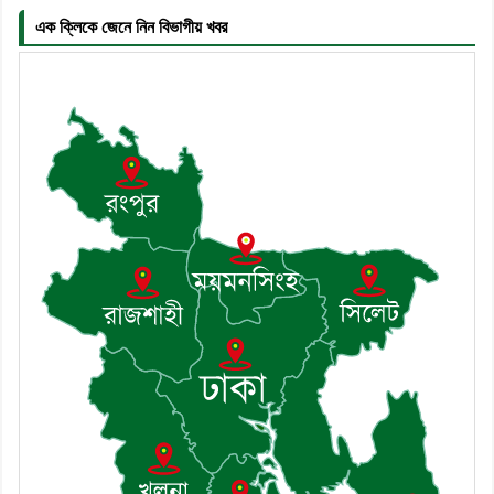
কমিটির মাসিক সভা অনুষ্ঠিত
এক ক্লিকে জেনে নিন বিভাগীয় খবর
৭। দাউদকান্দিতে মুচি সম্প্রদায়ের খোঁজখবর
নিলেন ড. খন্দকার মারুফ হোসেন
৮। মেঘনায় আইন-শৃঙ্খলা কমিটির মাসিক
সভা অনুষ্ঠিত
৯। জাতীয় নেতা ড. খন্দকার মোশাররফ
হোসেনের মূল্যায়ন কোথায় এবং একটি
বিশ্লেষণ
১০। দাউদকান্দিতে ইউপি সদস্যকে মারধরের
চেষ্টা ও প্রাণনাশের হুমকির অভিযোগ