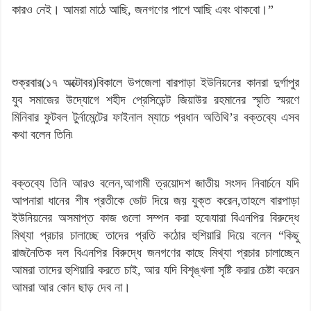
কারও নেই। আমরা মাঠে আছি, জনগণের পাশে আছি এবং থাকবো।”
শুক্রবার(১৭ অক্টোবর)বিকালে উপজেলা বারপাড়া ইউনিয়নের কানরা দুর্গাপুর
যুব সমাজের উদ্যোগে শহীদ প্রেসিডেন্ট জিয়াউর রহমানের স্মৃতি স্মরণে
মিনিবার ফুটবল টুর্নামেন্টের ফাইনাল ম্যাচে প্রধান অতিথি’র বক্তব্যে এসব
কথা বলেন তিনি৷
বক্তব্যে তিনি আরও বলেন,আগামী ত্রয়োদশ জাতীয় সংসদ নিবার্চনে যদি
আপনারা ধানের শীষ প্রতীকে ভোট দিয়ে জয় যুক্ত করেন,তাহলে বারপাড়া
ইউনিয়নের অসমাপ্ত কাজ গুলো সম্পন করা হবে৷যারা বিএনপির বিরুদ্ধে
মিথ্যা প্রচার চালাচ্ছে তাদের প্রতি কঠোর হুশিয়ারি দিয়ে বলেন “কিছু
রাজনৈতিক দল বিএনপির বিরুদ্ধে জনগণের কাছে মিথ্যা প্রচার চালাচ্ছেন
আমরা তাদের হুশিয়ারি করতে চাই, আর যদি বিশৃঙ্খলা সৃষ্টি করার চেষ্টা করেন
আমরা আর কোন ছাড় দেব না।