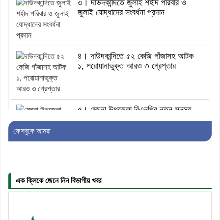
৩। দাউদকান্দিতে জুলাই শহীদ পরিবার ও
জুলাই যোদ্ধাদের সংবর্ধনা প্রদান
৪। দাউদকান্দিতে ৫২ কেজি গাঁজাসহ আটক
১, পরোয়ানাভুক্ত আরও ৩ গ্রেপ্তার
৫। মেঘনা উপজেলা বিএনপির নতুন সদস্য
সচিব হলেন সালাউদ্দিন সরকার
ফেসবুকে আমরা
৬। জেলা পুলিশ সুপার থেকে সম্মাননা পেলেন
দাউদকান্দি মডেল থানার এএসআই সজল
এক ক্লিকে জেনে নিন বিভাগীয় খবর