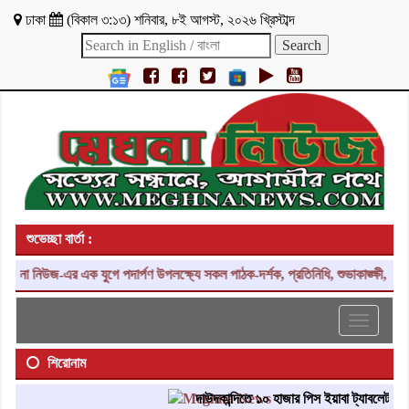
ঢাকা
(
বিকাল ৩:১৩
)
শনিবার
,
৮ই আগস্ট, ২০২৬ খ্রিস্টাব্দ
শুভেচ্ছা বার্তা :
া নিউজ-এর এক যুগে পদার্পণ উপলক্ষ্যে সকল পাঠক-দর্শক, প্রতিনিধি, শুভাকাঙ্ক্ষী, সহয
Toggle
navigati
শিরোনাম
দাউদকান্দিতে ১০ হাজার পিস ইয়াবা ট্যাবলেট উদ্ধার