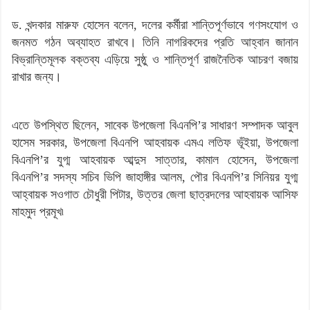
ড. খন্দকার মারুফ হোসেন বলেন, দলের কর্মীরা শান্তিপূর্ণভাবে গণসংযোগ ও
জনমত গঠন অব্যাহত রাখবে। তিনি নাগরিকদের প্রতি আহ্বান জানান
বিভ্রান্তিমূলক বক্তব্য এড়িয়ে সুষ্ঠু ও শান্তিপূর্ণ রাজনৈতিক আচরণ বজায়
রাখার জন্য।
এতে উপস্থিত ছিলেন, সাবেক উপজেলা বিএনপি’র সাধারণ সম্পাদক আবুল
হাসেম সরকার, উপজেলা বিএনপি আহবায়ক এমএ লতিফ ভূঁইয়া, উপজেলা
বিএনপি’র যুগ্ম আহবায়ক আব্দুস সাত্তার, কামাল হোসেন, উপজেলা
বিএনপি’র সদস্য সচিব ভিপি জাহাঙ্গীর আলম, পৌর বিএনপি’র সিনিয়র যুগ্ম
আহ্বায়ক সওগাত চৌধুরী পিটার, উত্তর জেলা ছাত্রদলের আহবায়ক আসিফ
মাহমুদ প্রমূখ৷