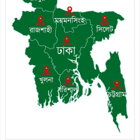
খোঁজখবর নিলেন ড. খন্দকার মারুফ
হোসেন
৮। মেঘনায় আইন-শৃঙ্খলা কমিটির
মাসিক সভা অনুষ্ঠিত
৯। জাতীয় নেতা ড. খন্দকার
মোশাররফ হোসেনের মূল্যায়ন কোথায়
এবং একটি বিশ্লেষণ
১০। দাউদকান্দিতে ইউপি সদস্যকে
মারধরের চেষ্টা ও প্রাণনাশের হুমকির
অভিযোগ