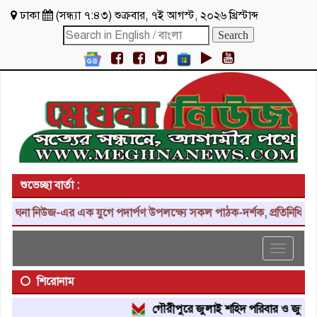
ঢাকা
(
সন্ধ্যা ৭:৪৩
)
শুক্রবার
,
৭ই আগস্ট, ২০২৬ খ্রিস্টাব্দ
শুভেচ্ছা বার্তা :
না নিউজ-এর এক যুগে পদার্পণ উপলক্ষ্যে সকল পাঠক-দর্শক, প্রতিনিধি, শুভাক
Toggle
navigat
শিরোনাম
গৌরীপুরে জুলাই শহিদ পরিবার ও জুলাই যোদ