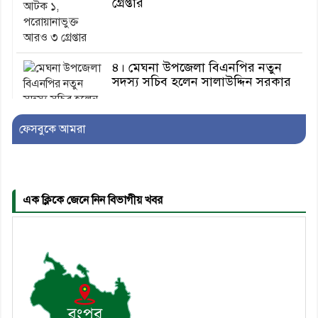
গ্রেপ্তার
৪। মেঘনা উপজেলা বিএনপির নতুন
সদস্য সচিব হলেন সালাউদ্দিন সরকার
ফেসবুকে আমরা
৫। জেলা পুলিশ সুপার থেকে সম্মাননা
পেলেন দাউদকান্দি মডেল থানার
এএসআই সজল
এক ক্লিকে জেনে নিন বিভাগীয় খবর
৬। দাউদকান্দিতে উপজেলা আইন-
শৃঙ্খলা কমিটির মাসিক সভা অনুষ্ঠিত
৭। দাউদকান্দিতে মুচি সম্প্রদায়ের