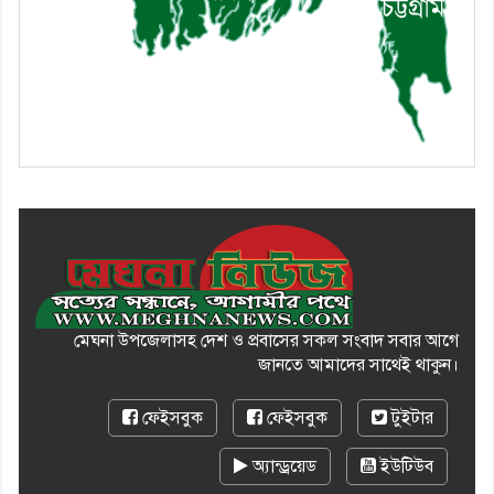
১০। দাউদকান্দিতে ইউপি সদস্যকে
মারধরের চেষ্টা ও প্রাণনাশের হুমকির
অভিযোগ
মেঘনা উপজেলাসহ দেশ ও প্রবাসের সকল সংবাদ সবার আগে
জানতে আমাদের সাথেই থাকুন।
ফেইসবুক
ফেইসবুক
টুইটার
অ্যান্ড্রয়েড
ইউটিউব