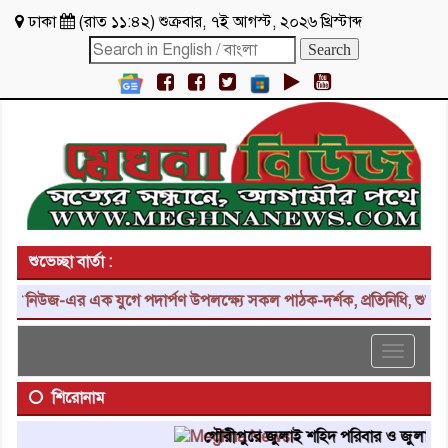
ঢাকা
(
রাত ১১:৪২
)
শুক্রবার
,
৭ই আগস্ট, ২০২৬ খ্রিস্টাব্দ
শুভেচ্ছা বার্তা :
উজ-এর এক যুগে পদার্পণ উপলক্ষ্যে সকল পাঠক-দর্শক, প্রতিনিধি, শুভাকাঙ্ক্
Toggle
navigat
শিরোনাম
গৌরীপুরে জুলাই শহিদ পরিবার ও জুলাই যোদ্ধাদ