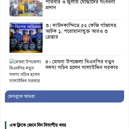
পরিবার ও জুলাই যোদ্ধাদের সংবর্ধনা
প্রদান
৩। দাউদকান্দিতে ৫২ কেজি গাঁজাসহ
আটক ১, পরোয়ানাভুক্ত আরও ৩
গ্রেপ্তার
৪। মেঘনা উপজেলা বিএনপির নতুন
সদস্য সচিব হলেন সালাউদ্দিন সরকার
৫। জেলা পুলিশ সুপার থেকে সম্মাননা
ফেসবুকে আমরা
পেলেন দাউদকান্দি মডেল থানার
এএসআই সজল
এক ক্লিকে জেনে নিন বিভাগীয় খবর