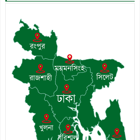
৬। দাউদকান্দিতে উপজেলা আইন-
শৃঙ্খলা কমিটির মাসিক সভা অনুষ্ঠিত
৭। দাউদকান্দিতে মুচি সম্প্রদায়ের
খোঁজখবর নিলেন ড. খন্দকার মারুফ
হোসেন
৮। মেঘনায় আইন-শৃঙ্খলা কমিটির
মাসিক সভা অনুষ্ঠিত
৯। জাতীয় নেতা ড. খন্দকার
মোশাররফ হোসেনের মূল্যায়ন কোথায়
এবং একটি বিশ্লেষণ