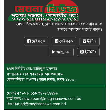
মেঘনা উপজেলাসহ দেশ ও প্রবাসের সকল সংবাদ সবার আগে
জানতে আমাদের সাথেই থাকুন।
ফেইসবুক
ফেইসবুক
টুইটার
অ্যান্ড্রয়েড
ইউটিউব
প্রধান নির্বাহীঃ মোঃ আরিফুল ইসলাম
সম্পাদক ও প্রকাশকঃ মোঃ কামরুজ্জামান
মেঘনা নিউজ, বংশাল (পুরান ঢাকা), ঢাকা-১১০০।
মোবাইলঃ
+৮৮ ০১৮৩৪-৬৭২৬৯৯
বার্তা কক্ষঃ newsroom@meghnanews.com.bd
বিজ্ঞাপনঃ ad@meghnanews.com.bd