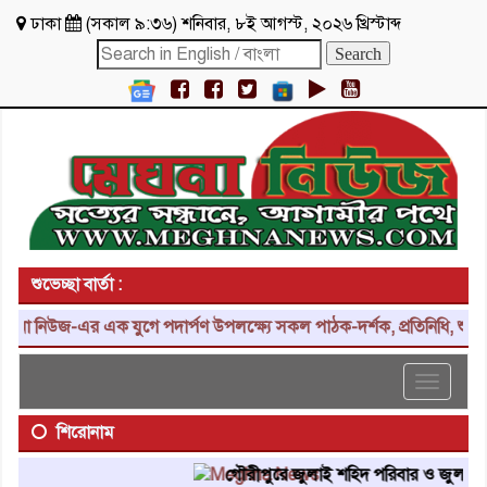
ঢাকা
(
সকাল ৯:৩৬
)
শনিবার
,
৮ই আগস্ট, ২০২৬ খ্রিস্টাব্দ
শুভেচ্ছা বার্তা :
নিউজ-এর এক যুগে পদার্পণ উপলক্ষ্যে সকল পাঠক-দর্শক, প্রতিনিধি, শুভাকাঙ্
Toggle
navigat
শিরোনাম
গৌরীপুরে জুলাই শহিদ পরিবার ও জুলাই যোদ্ধ