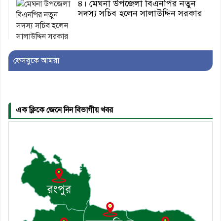
৪। মেঘনা উপজেলা বিএনপির নতুন
সদস্য সচিব হলেন সালাউদ্দিন সরকার
৫। জেলা পুলিশ সুপার থেকে সম্মাননা
ফেসবুকে আমরা
পেলেন দাউদকান্দি মডেল থানার
এএসআই সজল
এক ক্লিকে জেনে নিন বিভাগীয় খবর
৬। দাউদকান্দিতে উপজেলা আইন-
শৃঙ্খলা কমিটির মাসিক সভা অনুষ্ঠিত
৭। দাউদকান্দিতে মুচি সম্প্রদায়ের
খোঁজখবর নিলেন ড. খন্দকার মারুফ
হোসেন