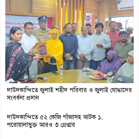
দাউদকান্দিতে জুলাই শহীদ পরিবার ও জুলাই যোদ্ধাদের
সংবর্ধনা প্রদান
দাউদকান্দিতে ৫২ কেজি গাঁজাসহ আটক ১,
পরোয়ানাভুক্ত আরও ৩ গ্রেপ্তার