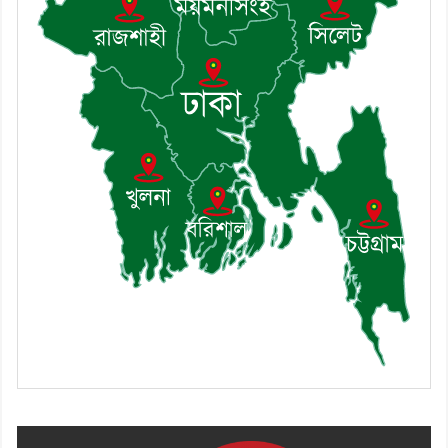
৮। মেঘনায় আইন-শৃঙ্খলা কমিটির
মাসিক সভা অনুষ্ঠিত
৯। জাতীয় নেতা ড. খন্দকার
মোশাররফ হোসেনের মূল্যায়ন কোথায়
এবং একটি বিশ্লেষণ
১০। দাউদকান্দিতে ইউপি সদস্যকে
মারধরের চেষ্টা ও প্রাণনাশের হুমকির
অভিযোগ