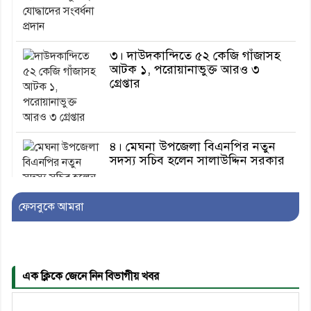
৩। দাউদকান্দিতে ৫২ কেজি গাঁজাসহ
আটক ১, পরোয়ানাভুক্ত আরও ৩
গ্রেপ্তার
৪। মেঘনা উপজেলা বিএনপির নতুন
সদস্য সচিব হলেন সালাউদ্দিন সরকার
ফেসবুকে আমরা
৫। জেলা পুলিশ সুপার থেকে সম্মাননা
পেলেন দাউদকান্দি মডেল থানার
এএসআই সজল
এক ক্লিকে জেনে নিন বিভাগীয় খবর
৬। দাউদকান্দিতে উপজেলা আইন-