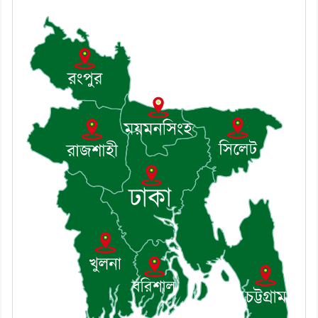
শৃঙ্খলা কমিটির মাসিক সভা অনুষ্ঠিত
৭। দাউদকান্দিতে মুচি সম্প্রদায়ের
খোঁজখবর নিলেন ড. খন্দকার মারুফ
হোসেন
৮। মেঘনায় আইন-শৃঙ্খলা কমিটির
মাসিক সভা অনুষ্ঠিত
৯। জাতীয় নেতা ড. খন্দকার
মোশাররফ হোসেনের মূল্যায়ন কোথায়
এবং একটি বিশ্লেষণ
১০। দাউদকান্দিতে ইউপি সদস্যকে
মারধরের চেষ্টা ও প্রাণনাশের হুমকির