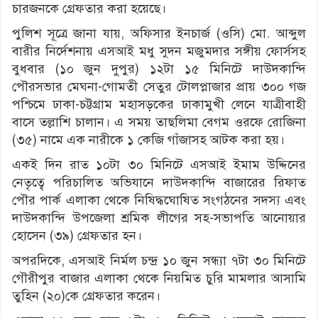
চারজনকে গ্রেফতার করা হয়েছে।
পুলিশ সূত্রে জানা যায়, অফিসার ইনচার্জ (ওসি) মো. আব্দুল
বারীর নির্দেশনায় এসআই মধু সুদন মজুমদার সঙ্গীয় ফোর্সসহ
বুধবার (১০ জুন দুপুর) ১২টা ১৫ মিনিটে দাউদকান্দি
পৌরসভার মেঘনা-গোমতী সেতুর টোলপ্লাজার প্রায় ৩০০ গজ
পশ্চিমে ঢাকা-চট্টগ্রাম মহাসড়কের ঢাকামুখী লেনে যাত্রীবাহী
বাসে তল্লাশি চালান। এ সময় তাছলিমা বেগম ওরফে রোজিনা
(৩৫) নামে এক নারীকে ১ কেজি গাঁজাসহ আটক করা হয়।
একই দিন রাত ১০টা ৩০ মিনিটে এসআই ইমাম উদ্দিনের
নেতৃত্বে পরিচালিত অভিযানে দাউদকান্দি বাজারের রিফাত
পৌর পার্ক এলাকা থেকে নিষিদ্ধঘোষিত সংগঠনের সদস্য এবং
দাউদকান্দি উপজেলা শ্রমিক লীগের সহ-সভাপতি আনোয়ার
হোসেন (৩৯) গ্রেফতার হন।
অপরদিকে, এসআই নির্মল চন্দ্র ১০ জুন সন্ধ্যা ৭টা ৩০ মিনিটে
গৌরীপুর বাজার এলাকা থেকে নিয়মিত চুরি মামলার আসামি
তুহিন (২০)কে গ্রেফতার করেন।