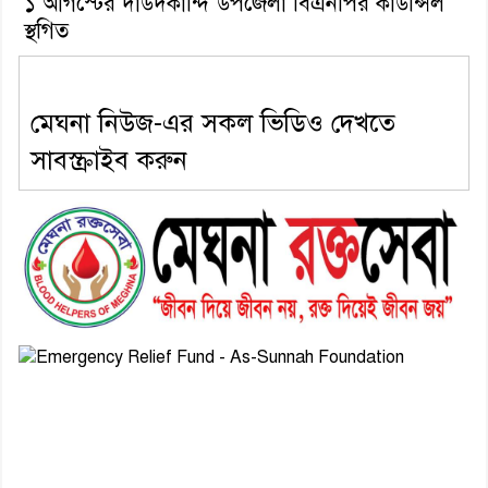
১ আগস্টের দাউদকান্দি উপজেলা বিএনপির কাউন্সিল
স্থগিত
মেঘনা নিউজ-এর সকল ভিডিও দেখতে
সাবস্ক্রাইব করুন