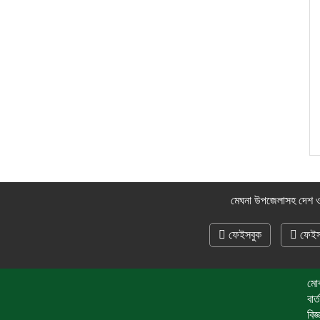
মেঘনা উপজেলাসহ দেশ ও
ফেইসবুক
ফেইস
মো
বা
বি