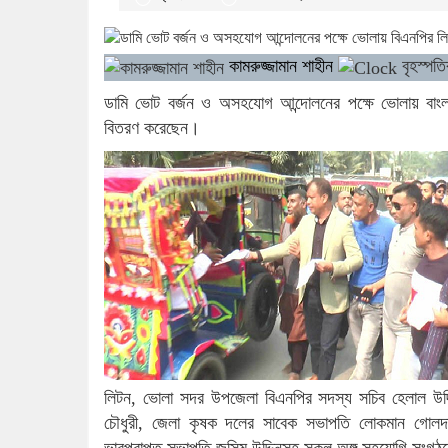
কামরুজ্জামান শাহীন
বৃহস্পত
ডামি ভোট বর্জন ও অসহযোগ আন্দোলনের পক্ষে ভোলায় বাংল
বিতরণ করেছেন।
লিটন, ভোলা সদর উপজেলা বিএনপির সদস্য সচিব হেলাল উদ্
চৌধুরী, জেলা কৃষক দলের সাবেক সভাপতি লোকমান গোলদ
ভারপ্রাপ্ত সভাপতি জসিম উদ্দিনসহ সকল অঙ্গ সহযোগি সংগঠনের