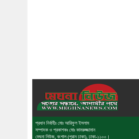
প্রধান নির্বাহীঃ মোঃ আরিফুল ইসলাম
সম্পাদক ও প্রকাশকঃ মোঃ কামরুজ্জামান
মেঘনা নিউজ, বংশাল (পুরান ঢাকা), ঢাকা-১১০০।