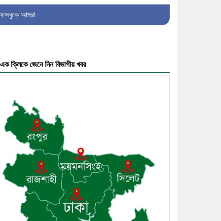
৫। জেলা পুলিশ সুপার থেকে সম্মাননা
ফেসবুকে আমরা
পেলেন দাউদকান্দি মডেল থানার
এএসআই সজল
এক ক্লিকে জেনে নিন বিভাগীয় খবর
৬। দাউদকান্দিতে উপজেলা আইন-
শৃঙ্খলা কমিটির মাসিক সভা অনুষ্ঠিত
৭। দাউদকান্দিতে মুচি সম্প্রদায়ের
খোঁজখবর নিলেন ড. খন্দকার মারুফ
হোসেন
৮। মেঘনায় আইন-শৃঙ্খলা কমিটির
মাসিক সভা অনুষ্ঠিত
৯। জাতীয় নেতা ড. খন্দকার মোশাররফ
হোসেনের মূল্যায়ন কোথায় এবং একটি
বিশ্লেষণ