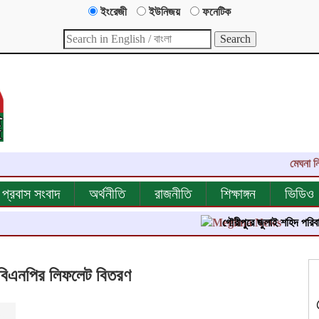
ইংরেজী
ইউনিজয়
ফনেটিক
মেঘনা নিউজ-এর
প্রবাস সংবাদ
অর্থনীতি
রাজনীতি
শিক্ষাঙ্গন
ভিডিও
গৌরীপুরে জুলাই শহিদ পরিবার ও জুলাই
বিএনপির লিফলেট বিতরণ
িত