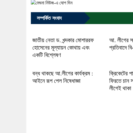
সম্পর্কিত সংবাদ
জাতীয় নেতা ড. খন্দকার মোশাররফ
আ. লীগের সন্
হোসেনের মূল্যায়ন কোথায় এবং
প্রতিবাদে ব
একটি বিশ্লেষণ
বন্ধ থাকছে আ.লীগের কার্যক্রম :
ক্রিকেটের প
আইনে রূপ পেল নিষেধাজ্ঞা
ফিরতে চান স
লীগেই থাকা