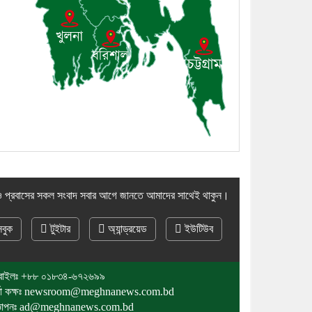
১০। দাউদকান্দিতে ইউপি সদস্যকে
মারধরের চেষ্টা ও প্রাণনাশের হুমকির
অভিযোগ
 প্রবাসের সকল সংবাদ সবার আগে জানতে আমাদের সাথেই থাকুন।
বুক
টুইটার
অ্যান্ড্রয়েড
ইউটিউব
বাইলঃ
+৮৮ ০১৮৩৪-৬৭২৬৯৯
র্তা কক্ষঃ newsroom@meghnanews.com.bd
জ্ঞাপনঃ ad@meghnanews.com.bd