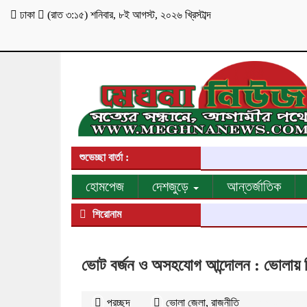
ঢাকা
(
রাত ৩:১৫
)
শনিবার
,
৮ই আগস্ট, ২০২৬ খ্রিস্টাব্দ
শুভেচ্ছা বার্তা :
হোমপেজ
দেশজুড়ে
আন্তর্জাতিক
শিরোনাম
ভোট বর্জন ও অসহযোগ আন্দোলন : ভোলায় 
প্রচ্ছদ
ভোলা জেলা
,
রাজনীতি
২৩৮১
বার পঠ