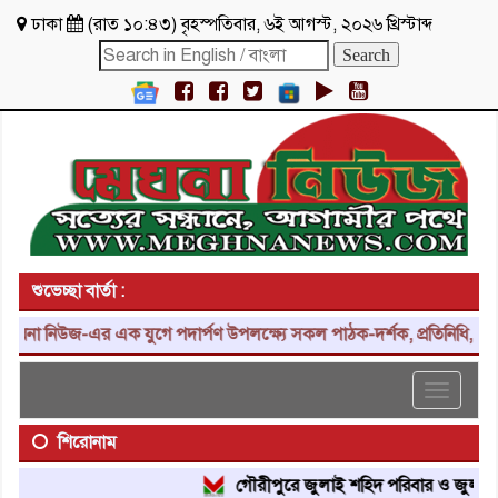
ঢাকা
(
রাত ১০:৪৩
)
বৃহস্পতিবার
,
৬ই আগস্ট, ২০২৬ খ্রিস্টাব্দ
শুভেচ্ছা বার্তা :
জ-এর এক যুগে পদার্পণ উপলক্ষ্যে সকল পাঠক-দর্শক, প্রতিনিধি, শুভাকাঙ্ক্ষ
Toggle
navigat
শিরোনাম
গৌরীপুরে জুলাই শহিদ পরিবার ও জুলাই যোদ্ধাদ