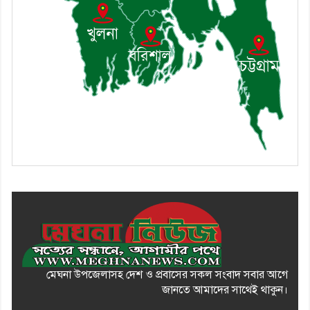
১০। দাউদকান্দিতে ইউপি সদস্যকে
মারধরের চেষ্টা ও প্রাণনাশের হুমকির
অভিযোগ
মেঘনা উপজেলাসহ দেশ ও প্রবাসের সকল সংবাদ সবার আগে
জানতে আমাদের সাথেই থাকুন।