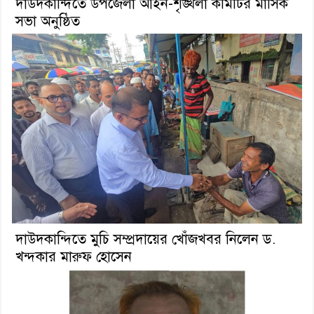
দাউদকান্দিতে উপজেলা আইন-শৃঙ্খলা কমিটির মাসিক
সভা অনুষ্ঠিত
দাউদকান্দিতে মুচি সম্প্রদায়ের খোঁজখবর নিলেন ড.
খন্দকার মারুফ হোসেন