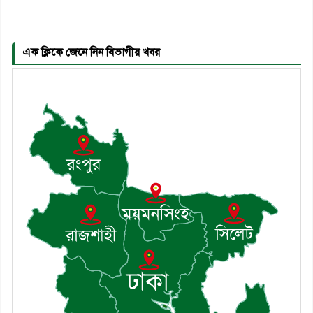
এএসআই সজল
এক ক্লিকে জেনে নিন বিভাগীয় খবর
৬। দাউদকান্দিতে উপজেলা আইন-
শৃঙ্খলা কমিটির মাসিক সভা অনুষ্ঠিত
৭। দাউদকান্দিতে মুচি সম্প্রদায়ের
খোঁজখবর নিলেন ড. খন্দকার মারুফ
হোসেন
৮। মেঘনায় আইন-শৃঙ্খলা কমিটির
মাসিক সভা অনুষ্ঠিত
৯। জাতীয় নেতা ড. খন্দকার
মোশাররফ হোসেনের মূল্যায়ন কোথায়
এবং একটি বিশ্লেষণ