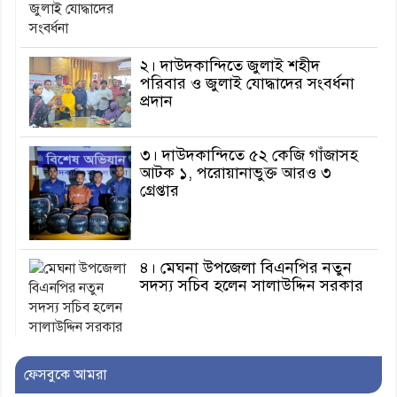
২। দাউদকান্দিতে জুলাই শহীদ
পরিবার ও জুলাই যোদ্ধাদের সংবর্ধনা
প্রদান
৩। দাউদকান্দিতে ৫২ কেজি গাঁজাসহ
আটক ১, পরোয়ানাভুক্ত আরও ৩
গ্রেপ্তার
৪। মেঘনা উপজেলা বিএনপির নতুন
সদস্য সচিব হলেন সালাউদ্দিন সরকার
৫। জেলা পুলিশ সুপার থেকে সম্মাননা
ফেসবুকে আমরা
পেলেন দাউদকান্দি মডেল থানার