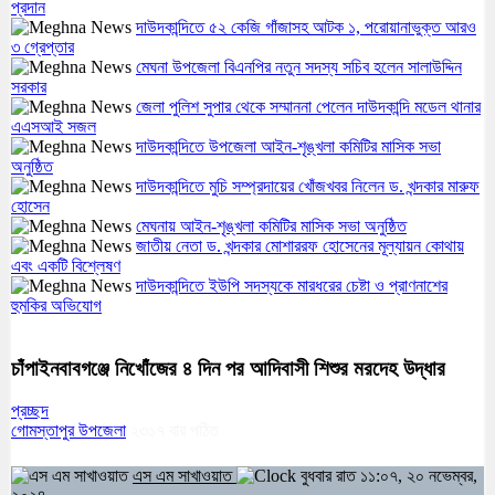
প্রদান
দাউদকান্দিতে ৫২ কেজি গাঁজাসহ আটক ১, পরোয়ানাভুক্ত আরও
৩ গ্রেপ্তার
মেঘনা উপজেলা বিএনপির নতুন সদস্য সচিব হলেন সালাউদ্দিন
সরকার
জেলা পুলিশ সুপার থেকে সম্মাননা পেলেন দাউদকান্দি মডেল থানার
এএসআই সজল
দাউদকান্দিতে উপজেলা আইন-শৃঙ্খলা কমিটির মাসিক সভা
অনুষ্ঠিত
দাউদকান্দিতে মুচি সম্প্রদায়ের খোঁজখবর নিলেন ড. খন্দকার মারুফ
হোসেন
মেঘনায় আইন-শৃঙ্খলা কমিটির মাসিক সভা অনুষ্ঠিত
জাতীয় নেতা ড. খন্দকার মোশাররফ হোসেনের মূল্যায়ন কোথায়
এবং একটি বিশ্লেষণ
দাউদকান্দিতে ইউপি সদস্যকে মারধরের চেষ্টা ও প্রাণনাশের
হুমকির অভিযোগ
চাঁপাইনবাবগঞ্জে নিখোঁজের ৪ দিন পর আদিবাসী শিশুর মরদেহ উদ্ধার
প্রচ্ছদ
গোমস্তাপুর উপজেলা
২৩১৭
বার পঠিত
এস এম সাখাওয়াত
বুধবার রাত ১১:০৭, ২০ নভেম্বর,