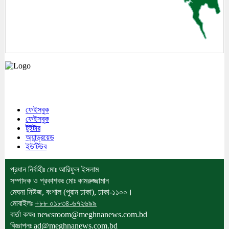
মেঘনা উপজেলাসহ দেশ ও প্রবাসের সকল সংবাদ সবার আগে জানতে আমাদের সাথেই
থাকুন।
ফেইসবুক
ফেইসবুক
টুইটার
অ্যান্ড্রয়েড
ইউটিউব
প্রধান নির্বাহীঃ মোঃ আরিফুল ইসলাম
সম্পাদক ও প্রকাশকঃ মোঃ কামরুজ্জামান
মেঘনা নিউজ, বংশাল (পুরান ঢাকা), ঢাকা-১১০০।
মোবাইলঃ
+৮৮ ০১৮৩৪-৬৭২৬৯৯
বার্তা কক্ষঃ newsroom@meghnanews.com.bd
বিজ্ঞাপনঃ ad@meghnanews.com.bd