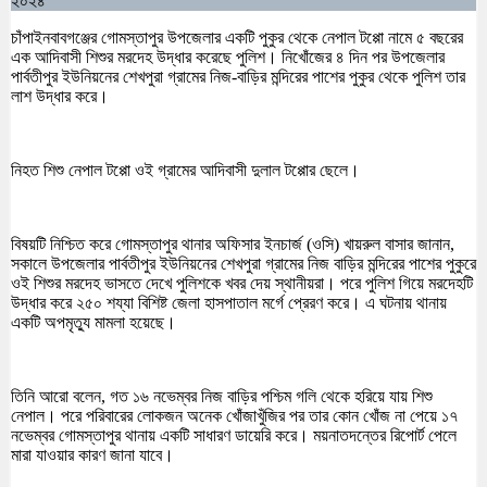
২০২৪
চাঁপাইনবাবগঞ্জের গোমস্তাপুর উপজেলার একটি পুকুর থেকে নেপাল টপ্পো নামে ৫ বছরের
এক আদিবাসী শিশুর মরদেহ উদ্ধার করেছে পুলিশ। নিখোঁজের ৪ দিন পর উপজেলার
পার্বতীপুর ইউনিয়নের শেখপুরা গ্রামের নিজ-বাড়ির মন্দিরের পাশের পুকুর থেকে পুলিশ তার
লাশ উদ্ধার করে।
নিহত শিশু নেপাল টপ্পো ওই গ্রামের আদিবাসী দুলাল টপ্পোর ছেলে।
বিষয়টি নিশ্চিত করে গোমস্তাপুর থানার অফিসার ইনচার্জ (ওসি) খায়রুল বাসার জানান,
সকালে উপজেলার পার্বতীপুর ইউনিয়নের শেখপুরা গ্রামের নিজ বাড়ির মন্দিরের পাশের পুকুরে
ওই শিশুর মরদেহ ভাসতে দেখে পুলিশকে খবর দেয় স্থানীয়রা। পরে পুলিশ গিয়ে মরদেহটি
উদ্ধার করে ২৫০ শয্যা বিশিষ্ট জেলা হাসপাতাল মর্গে প্রেরণ করে। এ ঘটনায় থানায়
একটি অপমৃত্যু মামলা হয়েছে।
তিনি আরো বলেন, গত ১৬ নভেম্বর নিজ বাড়ির পশ্চিম গলি থেকে হরিয়ে যায় শিশু
নেপাল। পরে পরিবারের লোকজন অনেক খোঁজাখুঁজির পর তার কোন খোঁজ না পেয়ে ১৭
নভেম্বর গোমস্তাপুর থানায় একটি সাধারণ ডায়েরি করে। ময়নাতদন্তের রিপোর্ট পেলে
মারা যাওয়ার কারণ জানা যাবে।