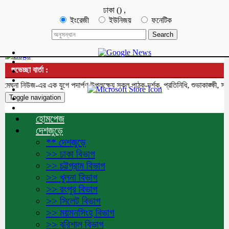
ঢাকা
(
)
,
ইংরেজী
ইউনিজয়
ফনেটিক
শুভেচ্ছা বার্তা :
না নিউজ-এর এক যুগে পদার্পণ উপলক্ষ্যে সকল পাঠক-দর্শক, প্রতিনিধি, শুভাকাঙ্ক্ষী, সহ
Toggle navigation
হোমপেজ
দেশজুড়ে
** দেশজুড়ে
>> ঢাকা বিভাগ
>> চট্টগ্রাম বিভাগ
>> খুলনা বিভাগ
>> রংপুর বিভাগ
>> সিলেট বিভাগ
>> ময়মনসিংহ বিভাগ
>> বরিশাল বিভাগ