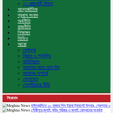
>> রাজশাহী বিভাগ
আন্তর্জাতিক
প্রবাস সংবাদ
অর্থনীতি
রাজনীতি
শিক্ষাঙ্গন
ভিডিও
আরো
খেলাধুলা
বিজ্ঞান ও প্রযুক্তি
অফিসিয়াল
আমাদের সাথে যোগ দিন
আমাদের সম্পর্কে
যোগাযোগ
গোপনীয়তার নীতি
শিরোনাম
দাউদকান্দিতে ১০ হাজার পিস ইয়াবা ট্যাবলেট উদ্ধার, গ্রেপ্তার ৩
গৌরীপুরে জুলাই শহিদ পরিবার ও জুলাই যোদ্ধাদের সংবর্ধনা