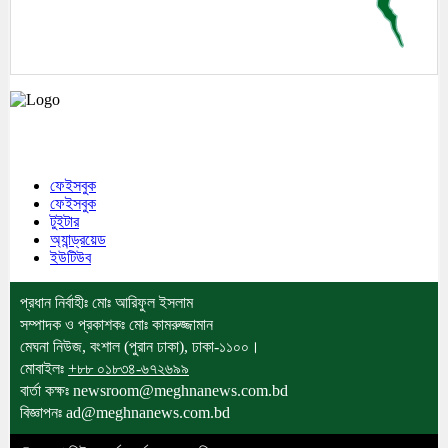
মেঘনা উপজেলাসহ দেশ ও প্রবাসের সকল সংবাদ সবার আগে জানতে আমাদের সাথেই
থাকুন।
ফেইসবুক
ফেইসবুক
টুইটার
অ্যান্ড্রয়েড
ইউটিউব
প্রধান নির্বাহীঃ মোঃ আরিফুল ইসলাম
সম্পাদক ও প্রকাশকঃ মোঃ কামরুজ্জামান
মেঘনা নিউজ, বংশাল (পুরান ঢাকা), ঢাকা-১১০০।
মোবাইলঃ
+৮৮ ০১৮৩৪-৬৭২৬৯৯
বার্তা কক্ষঃ newsroom@meghnanews.com.bd
বিজ্ঞাপনঃ ad@meghnanews.com.bd