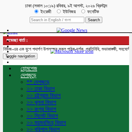
ঢাকা
(
সকাল ১০:১৯
)
রবিবার
,
৯ই আগস্ট, ২০২৬ খ্রিস্টাব্দ
ইংরেজী
ইউনিজয়
ফনেটিক
শুভেচ্ছা বার্তা :
জ-এর এক যুগে পদার্পণ উপলক্ষ্যে সকল পাঠক-দর্শক, প্রতিনিধি, শুভাকাঙ্ক্ষী, সহযোগী, 
Toggle navigation
হোমপেজ
দেশজুড়ে
** দেশজুড়ে
>> ঢাকা বিভাগ
>> চট্টগ্রাম বিভাগ
>> খুলনা বিভাগ
>> রংপুর বিভাগ
>> সিলেট বিভাগ
>> ময়মনসিংহ বিভাগ
>> বরিশাল বিভাগ