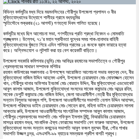
শনিবার রাত ১১:৪১, ২২ আগস্ট, ২০২০
বিভিন্ন কর্মসূচীর মধ্য দিয়ে ময়মনসিংহের গৌরীপুর উপজেলা প্রশাসন ও বীর
মুক্তিযোদ্ধাদের উদ্যোগে শালীহর গ্রামে বধ্যভূমির
স্মৃতিসৌধে শুক্রবার (২১ আগস্ট) গণহত্যা দিবস পালিত হয়েছে।
কর্মসূচীর মধ্যে ছিল আলোচনা সভা, গণশহীদের প্রতি শ্রদ্ধা নিবেদন ও মোমবাতি
প্রজ্জ্বলন। উল্লেখ, ৭১’র মহান স্বাধীনতা যুদ্ধের সময় পাক-হানাদার বাহিনী
মুক্তিযোদ্ধাদের খুঁজতে গিয়ে এদিন শালিহর গ্রামের ১৪ জনকে ব্রাস ফায়ারে হত্যা
করে। অগ্নিসংযোগ ও লুটপাট করা হয় বেশ কয়েকটি বাড়িতে।
উপজেলা সহকারি কমিশনার (ভূমি) মোঃ আবিদুর রহমানের সভাপতিত্বে ও গৌরীপুর
প্রেসক্লাবের সাধারণ সম্পাদক মশিউর
রহমান কাউসারের সঞ্চালনায় এ উপলক্ষ্যে আয়োজিত আলোচনা সভায় বক্তব্য দেন, বীর
মুক্তিযোদ্ধা নাজিম উদ্দিন আহমেদ এমপি, উপজেলা চেয়ারম্যান মোঃ মোফাজ্জল হোসেন
খান, গৌরীপুর থানার অফিসার ইনচার্জ মোঃ বোরহান উদ্দিন, বীর মুক্তিযোদ্ধা এডভোকেট
আবুল কালাম আজাদ, উপজেলা মুক্তিযোদ্ধা সংসদের সাবেক কমান্ডার মোঃ আব্দুর রহিম,
সাবেক ডেপুটি কমান্ডার মোঃ নাজিম উদ্দিন, জেলা আওয়ামীলীগ নেত্রী বীর মুক্তিযোদ্ধার
সন্তান নিলুফার আনজুম পপি, উপজেলা আওয়ামীলীগের সভাপতি হেলাল উদ্দিন আহাম্মদ,
উপজেলা পরিষদের ভাইস চেয়ারম্যান মোঃ সোহেল রানা, মহিলা ভাইস চেয়ারম্যান সালমা
আক্তার রুবি, উপজেলা আওয়ামীলীগের সাংগঠনিক সম্পাদক আবুল কালাম আজাদ,
গৌরীপুর প্রেসক্লাবের সভাপতি মোঃ শফিকুল ইসলাম মিন্টু, বিআরডিবির চেয়ারম্যান
মাসদুর রহমান শুভ্র, সাংবাদিক ঐক্য ফোরামের সভাপতি বেগ ফারুক আহাম্মদ, উপজেলা
মুক্তিযোদ্ধা সংসদ সন্তান কমান্ডের সভাপতি আবুল ফজল মুহম্মদ হীরা, পৌর শাখার
সভাপতি উজ্জল চন্দ্র, এসএসসি-৯৯ ব্যাচের সমন্বয়ক প্রদীপ বাগচী প্রমুখ।