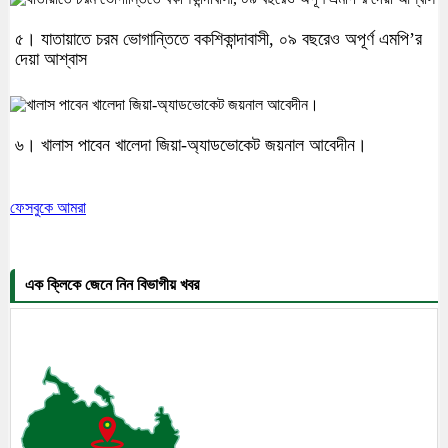
৫। যাতায়াতে চরম ভোগান্তিতে বকশিকান্দাবাসী, ০৯ বছরেও অপূর্ণ এমপি’র
দেয়া আশ্বাস
৬। খালাস পাবেন খালেদা জিয়া-অ্যাডভোকেট জয়নাল আবেদীন।
ফেসবুকে আমরা
এক ক্লিকে জেনে নিন বিভাগীয় খবর