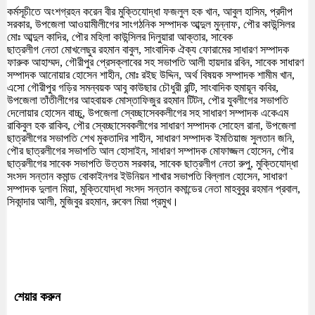
কর্মসূচীতে অংশগ্রহন করেন বীর মুক্তিযোদ্ধা ফজলুল হক খান, আবুল হাসিম, প্রদীপ
সরকার, উপজেলা আওয়ামীলীগের সাংগঠনিক সম্পাদক আব্দুল মুন্নাফ, পৌর কাউন্সিলর
মোঃ আব্দুল কাদির, পৌর মহিলা কাউন্সিলর দিলুয়ারা আক্তার, সাবেক
ছাত্রলীগ নেতা মোখলেছুর রহমান বাবুল, সাংবাদিক ঐক্য ফোরামের সাধারণ সম্পাদক
ফারুক আহাম্মদ, গৌরীপুর প্রেসক্লাবের সহ সভাপতি আলী হায়দার রবিন, সাবেক সাধারণ
সম্পাদক আনোয়ার হোসেন শাহীন, মোঃ রইছ উদ্দিন, অর্থ বিষয়ক সম্পাদক শামীম খান,
এসো গৌরীপুর গড়ির সমন্বয়ক আবু কাউছার চৌধুরী রন্টি, সাংবাদিক হুমায়ূন কবির,
উপজেলা তাঁতীলীগের আহবায়ক মোস্তাফিজুর রহমান টিটন, পৌর যুবলীগের সভাপতি
দেলোয়ার হোসেন বাচ্চু, উপজেলা স্বেচ্ছাসেবকলীগের সহ সাধারণ সম্পাদক একেএম
রাকিবুল হক রাকিব, পৌর স্বেচ্ছাসেবকলীগের সাধারণ সম্পাদক সোহেল রানা, উপজেলা
ছাত্রলীগের সভাপতি শেখ মুকতাদির শাহীন, সাধারণ সম্পাদক ইমতিয়াজ সুলতান জনি,
পৌর ছাত্রলীগের সভাপতি আল হোসাইন, সাধারণ সম্পাদক মোফাজ্জল হোসেন, পৌর
ছাত্রলীগের সাবেক সভাপতি উত্তম সরকার, সাবেক ছাত্রলীগ নেতা রুপু, মুক্তিযোদ্ধা
সংসদ সন্তান কমান্ড বোকাইনগর ইউনিয়ন শাখার সভাপতি বিল্লাল হোসেন, সাধারণ
সম্পাদক দুলাল মিয়া, মুক্তিযোদ্ধা সংসদ সন্তান কমান্ডের নেতা মাহবুবুর রহমান প্রবাল,
সিকান্দার আলী, মুজিবুর রহমান, রুবেল মিয়া প্রমুখ।
শেয়ার করুন