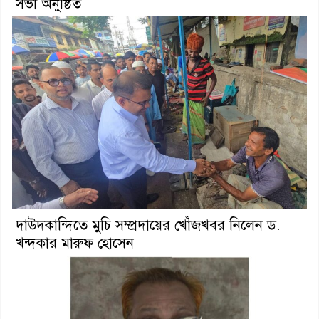
সভা অনুষ্ঠিত
দাউদকান্দিতে মুচি সম্প্রদায়ের খোঁজখবর নিলেন ড.
খন্দকার মারুফ হোসেন