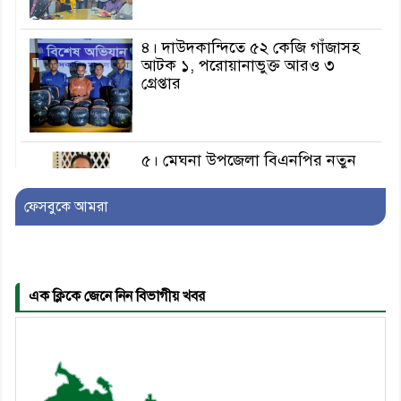
৪। দাউদকান্দিতে ৫২ কেজি গাঁজাসহ
আটক ১, পরোয়ানাভুক্ত আরও ৩
গ্রেপ্তার
৫। মেঘনা উপজেলা বিএনপির নতুন
সদস্য সচিব হলেন সালাউদ্দিন সরকার
ফেসবুকে আমরা
৬। জেলা পুলিশ সুপার থেকে সম্মাননা
পেলেন দাউদকান্দি মডেল থানার
এএসআই সজল
এক ক্লিকে জেনে নিন বিভাগীয় খবর
৭। দাউদকান্দিতে উপজেলা আইন-
শৃঙ্খলা কমিটির মাসিক সভা অনুষ্ঠিত