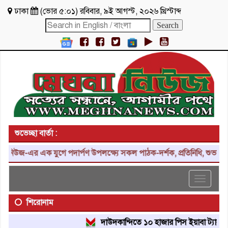
ঢাকা
(
ভোর ৫:০১
)
রবিবার
,
৯ই আগস্ট, ২০২৬ খ্রিস্টাব্দ
শুভেচ্ছা বার্তা :
ক যুগে পদার্পণ উপলক্ষ্যে সকল পাঠক-দর্শক, প্রতিনিধি, শুভাকাঙ্ক্ষী, সহয
Toggle
navigat
শিরোনাম
দাউদকান্দিতে ১০ হাজার পিস ইয়াবা ট্যাবলেট উদ্ধার, 