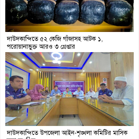
দাউদকান্দিতে ৫২ কেজি গাঁজাসহ আটক ১,
পরোয়ানাভুক্ত আরও ৩ গ্রেপ্তার
দাউদকান্দিতে উপজেলা আইন-শৃঙ্খলা কমিটির মাসিক