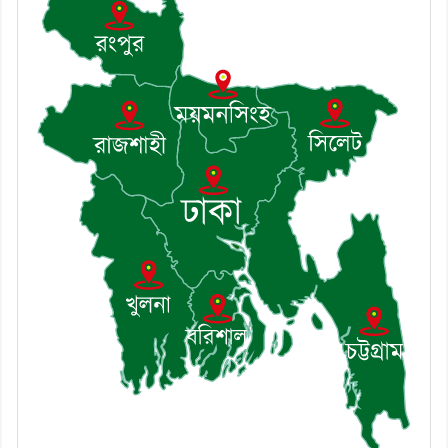
৮। দাউদকান্দিতে মুচি সম্প্রদায়ের
খোঁজখবর নিলেন ড. খন্দকার মারুফ
হোসেন
৯। মেঘনায় আইন-শৃঙ্খলা কমিটির
মাসিক সভা অনুষ্ঠিত
১০। জাতীয় নেতা ড. খন্দকার
মোশাররফ হোসেনের মূল্যায়ন কোথায়
এবং একটি বিশ্লেষণ