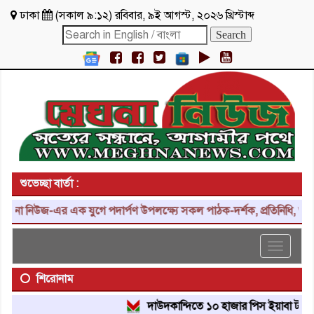
ঢাকা
(
সকাল ৯:১২
)
রবিবার
,
৯ই আগস্ট, ২০২৬ খ্রিস্টাব্দ
শুভেচ্ছা বার্তা :
 নিউজ-এর এক যুগে পদার্পণ উপলক্ষ্যে সকল পাঠক-দর্শক, প্রতিনিধি, শুভাকাঙ
Toggle
navigat
শিরোনাম
দাউদকান্দিতে ১০ হাজার পিস ইয়াবা ট্যাবলেট উদ