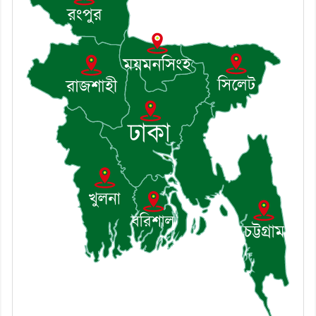
শৃঙ্খলা কমিটির মাসিক সভা অনুষ্ঠিত
৮। দাউদকান্দিতে মুচি সম্প্রদায়ের
খোঁজখবর নিলেন ড. খন্দকার মারুফ
হোসেন
৯। মেঘনায় আইন-শৃঙ্খলা কমিটির
মাসিক সভা অনুষ্ঠিত
১০। জাতীয় নেতা ড. খন্দকার
মোশাররফ হোসেনের মূল্যায়ন কোথায়
এবং একটি বিশ্লেষণ