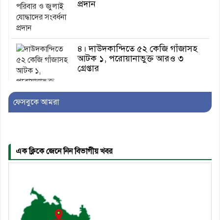
প্রদান
৪। দাউদকান্দিতে ৫২ কেজি গাঁজাসহ
আটক ১, পরোয়ানাভুক্ত আরও ৩
গ্রেপ্তার
ফেসবুকে আমরা
৫। মেঘনা উপজেলা বিএনপির নতুন
সদস্য সচিব হলেন সালাউদ্দিন সরকার
এক ক্লিকে জেনে নিন বিভাগীয় খবর
৬। জেলা পুলিশ সুপার থেকে সম্মাননা
পেলেন দাউদকান্দি মডেল থানার
এএসআই সজল
৭। দাউদকান্দিতে উপজেলা আইন-