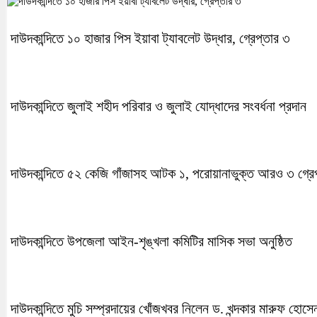
দাউদকান্দিতে ১০ হাজার পিস ইয়াবা ট্যাবলেট উদ্ধার, গ্রেপ্তার ৩
দাউদকান্দিতে জুলাই শহীদ পরিবার ও জুলাই যোদ্ধাদের সংবর্ধনা প্রদান
দাউদকান্দিতে ৫২ কেজি গাঁজাসহ আটক ১, পরোয়ানাভুক্ত আরও ৩ গ্রে
দাউদকান্দিতে উপজেলা আইন-শৃঙ্খলা কমিটির মাসিক সভা অনুষ্ঠিত
দাউদকান্দিতে মুচি সম্প্রদায়ের খোঁজখবর নিলেন ড. খন্দকার মারুফ হোসে