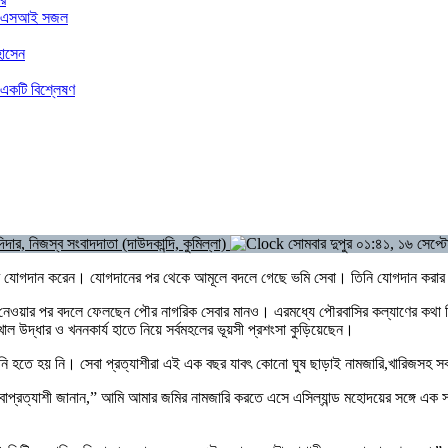
ার এএসআই সজল
হোসেন
 একটি বিশ্লেষণ
দার, নিজস্ব সংবাদদাতা (দাউদকান্দি, কুমিল্লা)
সোমবার দুপুর ০১:৪১, ১৬ সেপ্ট
ে যোগদান করেন। যোগদানের পর থেকে আমূলে বদলে গেছে ভমি সেবা। তিনি যোগদান করার পর অ
 নেওয়ার পর বদলে ফেলছেন পৌর নাগরিক সেবার মানও। এরমধ্যে পৌরবাসির কল্যাণের কথা চি
 উদ্ধার ও খননকার্য হাতে নিয়ে সর্বমহলের ভূয়সী প্রশংসা কুড়িয়েছেন।
ি হতে হয় নি। সেবা প্রত্যাশীরা এই এক বছর যাবৎ কোনো ঘুষ ছাড়াই নামজারি,খারিজসহ স
সেবাপ্রত্যাশী জানান,” আমি আমার জমির নামজারি করতে এসে এসিল্যান্ড মহোদয়ের সঙ্গে এ