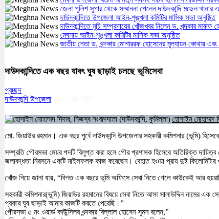
জেলা পুলিশ সুপার থেকে সম্মাননা পেলেন দাউদকান্দি মডেল থান
দাউদকান্দিতে উপজেলা আইন-শৃঙ্খলা কমিটির মাসিক সভা অনুষ্ঠিত
দাউদকান্দিতে মুচি সম্প্রদায়ের খোঁজখবর নিলেন ড. খন্দকার মারুফ 
মেঘনায় আইন-শৃঙ্খলা কমিটির মাসিক সভা অনুষ্ঠিত
জাতীয় নেতা ড. খন্দকার মোশাররফ হোসেনের মূল্যায়ন কোথায় এবং
দাউদকান্দিতে এক বছর যাবৎ ঘুষ ছাড়াই চলছে ভূমিসেবা
প্রচ্ছদ
দাউদকান্দি উপজেলা
২৩৯৩
বার পঠিত
হোসাইন মোহাম্মদ দি
মো. জিয়াউর রহমান। এক বছর পূর্বে দাউদকান্দি উপজেলার সহকারী কমিশনার (ভূমি) হিসেব
সম্প্রতি পৌরসভা মেয়র পদটি বিলুপ্ত করা হলে পৌর প্রশাসক হিসেবে অতিরিক্ত দায়িত্ব
জলাবদ্ধতা নিরসনে একটি মাইলফলক কাজ করেছেন। বেহাত হওয়া প্রায় দুই কিলোমিটার খাল
খোঁজ নিয়ে জানা যায়, “বিগত এক বছরে ভূমি অফিসে সেবা নিতে গেলে কাউকেই আর হয়রান
সহকারী কমিশনার(ভূমি) জিয়াউর রহমানের বিষয়ে সেবা নিতে আসা সালাউদ্দিন নামের এক 
প্রকার ঘুষ ছাড়াই আমার কাজটি করতে পেরেছি।”
পৌরসভা ৫ নং ওয়ার্ড কাউন্সিলর খন্দকার বিল্লাল হোসেন সুমন বলেন,”